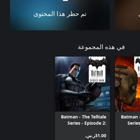
تم حظر هذا المحتوى
في هذه المجموعة
Batman - The Telltale
Batman -
Series - Episode 2:
Series
Children of Arkham
‪ر.س.‏‎31.00‬