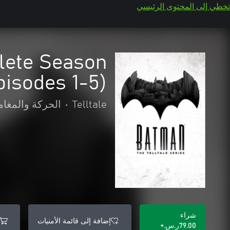
تخطي إلى المحتوى الرئيسي
plete Season
pisodes 1-5)
Telltale
•
الحركة والمغام
شراء
إضافة إلى قائمة الأمنيات
‪ر.س.‏‎79.00‬+