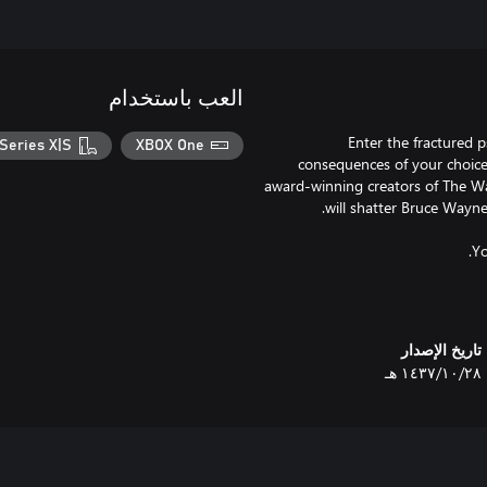
العب باستخدام
Enter the fractured 
Series X|S
XBOX One
consequences of your choices
award-winning creators of The Wal
تاريخ الإصدار
٢٨‏/١٠‏/١٤٣٧ هـ