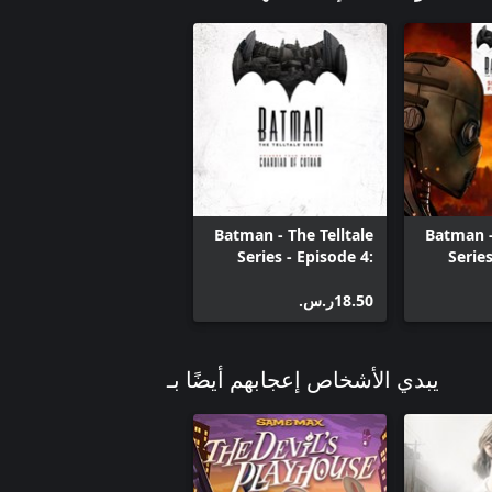
Batman - The Telltale
Batman -
Series - Episode 4:
Series
Guardian Of Gotham
‪ر.س.‏‎18.50‬
يبدي الأشخاص إعجابهم أيضًا بـ