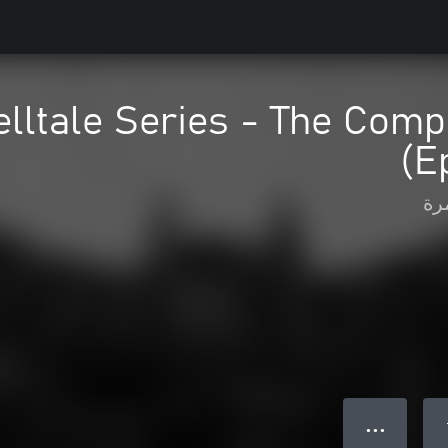
elltale Series - The Com
(E
رة
● ● ●