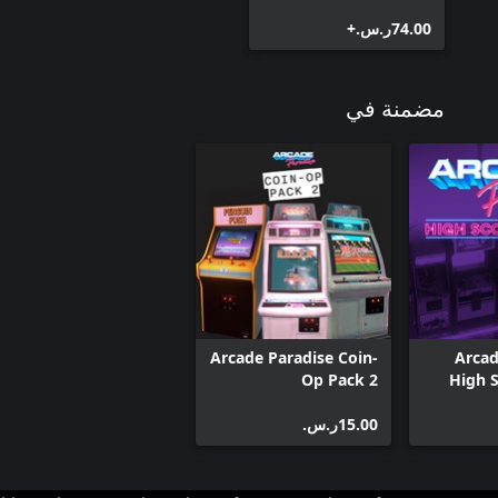
‪ر.س.‏‎74.00‬+
مضمنة في
Arcade Paradise Coin-
Arcad
Op Pack 2
High S
‪ر.س.‏‎15.00‬