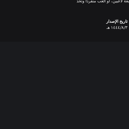
اعبين، أو العب منفردًا وتحدَّ
تاريخ الإصدار
٣‏/٨‏/١٤٤٤ هـ