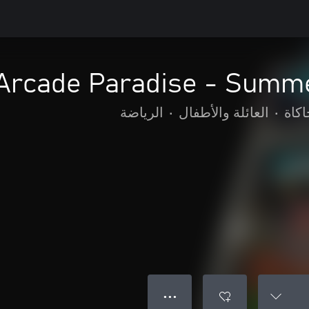
Arcade Paradise - Summe
كاة
•
العائلة والأطفال
•
الرياضة
● ● ●