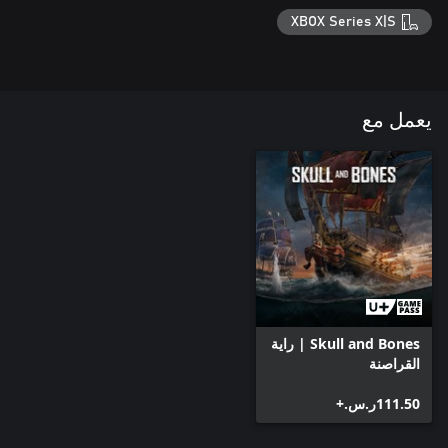
XBOX Series X|S
يعمل مع
Skull and Bones | راية
القراصنة
‪ر.س.‏‎111.50‬+