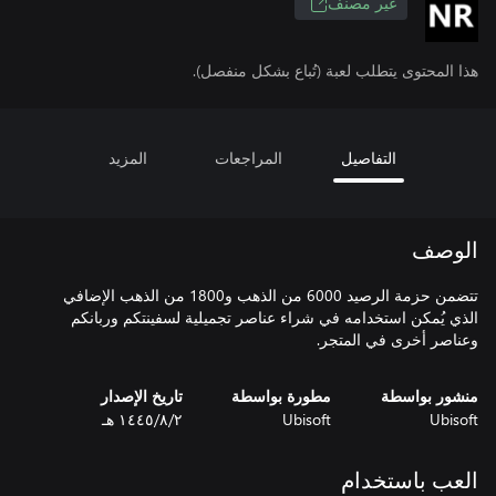
غير مصنف
هذا المحتوى يتطلب لعبة (تُباع بشكل منفصل).
التفاصيل
المراجعات
المزيد
الوصف
تتضمن حزمة الرصيد 6000 من الذهب و1800 من الذهب الإضافي
الذي يُمكن استخدامه في شراء عناصر تجميلية لسفينتكم وربانكم
وعناصر أخرى في المتجر.
منشور بواسطة
مطورة بواسطة
تاريخ الإصدار
Ubisoft
Ubisoft
٢‏/٨‏/١٤٤٥ هـ
العب باستخدام