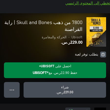
تخطي إلى المحتوى الرئيسي
7800 من ذهب Skull and Bones | راية
القراصنة
Ubisoft
•
الحركة والمغامرة
‪ر.س.‏‎229.00‬
يتطلب توفر لعبة
احصل على UBISOFT+
حفظ
‪ر.س.‏‎22.90‬
مع
شراء
● ● ●
‪ر.س.‏‎229.00‬