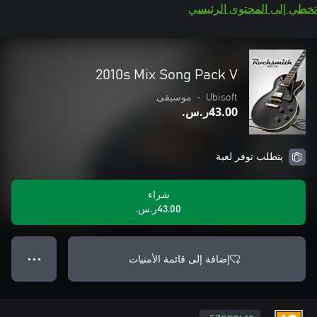
تخطي إلى المحتوى الرئيسي
2010s Mix Song Pack V
Ubisoft
•
موسيقى
‪ر.س.‏‎43.00‬
يتطلب توفر لعبة
شراء
‪ر.س.‏‎43.00‬
إضافة إلى قائمة الأمنيات
● ● ●