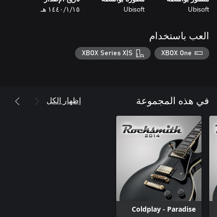
Ubisoft
Ubisoft
١٥‏/١‏/١٤٤٠ هـ
العب باستخدام
XBOX Series X|S
XBOX One
إظهار الكل
في هذه المجموعة
Coldplay - Paradise