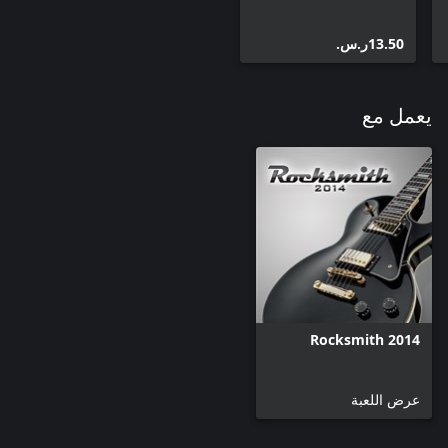
‪ر.س.‏‎13.50‬
يعمل مع
Rocksmith 2014
عرض اللعبة