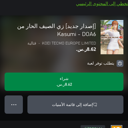
تخطي إلى المحتوى الرئيسي
[إصدار جديد] زي الصيف الحار من
DOA6‏ - Kasumi
KOEI TECMO EUROPE LIMITED
•
قتالية
‪ر.س.‏‎8.62‬
يتطلب توفر لعبة
شراء
‪ر.س.‏‎8.62‬
إضافة إلى قائمة الأمنيات
● ● ●