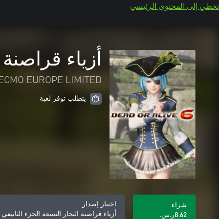
تخطي إلى المحتوى الرئيسي
أزياء قراصنة البح
TECMO EUROPE LIMITED
يتطلب توفر لعبة
اختيار إصدار
شراء
أزياء قراصنة البحار السبعة الجزء الثانيفي DOA6 - NiCO
‪ر.س.‏‎8.62‬