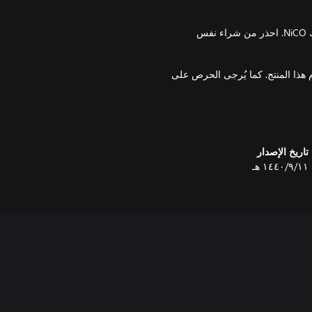
ملاحظة: تتوفر مجموعة تتضمن 13 زيًا من أجل 13 شخصية بما في ذلك NiCO. احذر من شراء نفس
 هذا المنتج. كما يُرجى الحرص على
تاريخ الإصدار
١١‏/٩‏/١٤٤٠ هـ