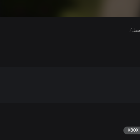
فصل).
XBOX 