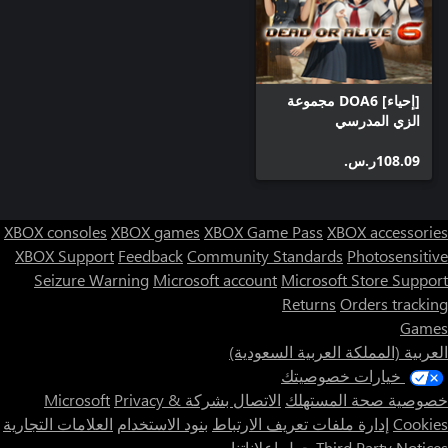
[إحياء] DOA6 مجموعة
الزي المدرسي
‪ر.س.‏‎108.09‬
XBOX consoles
XBOX games
XBOX Game Pass
XBOX accessories
XBOX Support
Feedback
Community Standards
Photosensitive
Seizure Warning
Microsoft account
Microsoft Store Support
Returns
Orders tracking
Games
العربية (المملكة العربية السعودية)
خيارات خصوصيتك
خصوصية صحة المستهلك
الاتصال بشركة Microsoft
Privacy &
Cookies
إدارة ملفات تعريف الارتباط
بنود الاستخدام
العلامات التجارية
Third Party Notices
حول إعلاناتنا