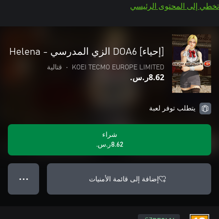
تخطي إلى المحتوى الرئيسي
[إحياء] DOA6 الزي المدرسي - Helena
KOEI TECMO EUROPE LIMITED
•
قتالية
‪ر.س.‏‎8.62‬
يتطلب توفر لعبة
شراء
‪ر.س.‏‎8.62‬
إضافة إلى قائمة الأمنيات
● ● ●