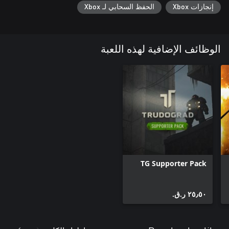
إنجازات Xbox
الحفظ السحابي لـ Xbox
• Protect yourself using any of the 3 unique powered Soviet-style
exoskeleton armor suits, with 20+ ways to customize and modify
الوظائف الإضافية لهذه اللعبة
We really hope you will enjoy ATOM RPG: Trudograd!
TG Supporter Pack
٢٥٫٥٠ ر.ق.‏