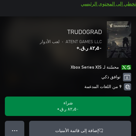
تخطي إلى المحتوى الرئيسي
TRUDOGRAD
ATENT GAMES LLC
•
لعب الأدوار
٨٢٫٥٠ ر.ق.‏+
محسّنة لـ Xbox Series X|S
توافق ذكي
9 من اللغات المدعمة
شراء
٨٢٫٥٠ ر.ق.‏+
إضافة إلى قائمة الأمنيات
● ● ●