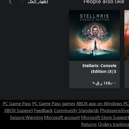
إظهار الكل
People also like
Stellaris: Console
Edition (X|S)
١٤٥٫٠٠ ر.ق.‏+
PC Game Pass
PC Game Pass games
XBOX app on Windows PC
XBOX Support
Feedback
Community Standards
Photosensitive
Seizure Warning
Microsoft account
Microsoft Store Support
Returns
Orders tracking