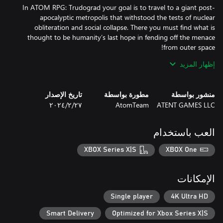
In ATOM RPG: Trudograd your goal is to travel to a giant post-
apocalyptic metropolis that withstood the tests of nuclear
obliteration and social collapse. There you must find what is
thought to be humanity’s last hope in fending off the menace
إظهار المزيد
• Explore a vast open world, containing 40+ hours of gameplay
منشور بواسطة
مطورة بواسطة
تاريخ الإصدار
and 45+ populated locations, from a snowy post apocalyptic
ATENT GAMES LLC
AtomTeam
٢٧‏/٢‏/٢٠٢٤
megapolis and its outskirts to secret Soviet military bunkers, a
large pirate tanker in the frozen sea and a mysterious island,
العب باستخدام
• Visit 30+ combat-only locations where you will get to fight tens
XBOX Series X|S
XBOX One
• Meet 300+ characters, each with a unique portrait and
• Complete 200+ quests, most with multiple solutions and
الإمكانات
• Try out our fully voiced visual text quests with branching plots
Single player
4K Ultra HD
Smart Delivery
Optimized for Xbox Series X|S
• Arm yourself with 100+ models of distinct weaponry with 75+