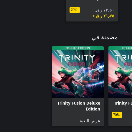
٧٢٫٥٠ ر.ق.‏
-70%
٢١٫٧٥ ر.ق.‏+
مضمنة في
Trinity Fusion Deluxe
Trinity 
Edition
-70%
عرض اللعبة