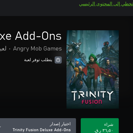
تخطي إلى المحتوى الرئيسي
luxe Add-Ons
Angry Mob Games
•
لعب
يتطلب توفر لعبة
اختيار إصدار
شراء
Trinity Fusion Deluxe Add-Ons
٣٦٫٥٠ ر.ق.‏