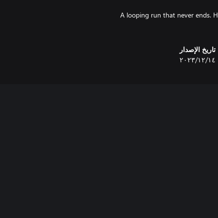
A looping run that never ends. H
تاريخ الإصدار
١٤‏/١٢‏/٢٠٢٣