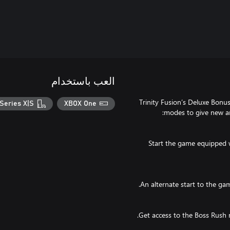
العب باستخدام
Trinity Fusion’s Deluxe Bon
Series X|S
XBOX One
Start the game equipped w