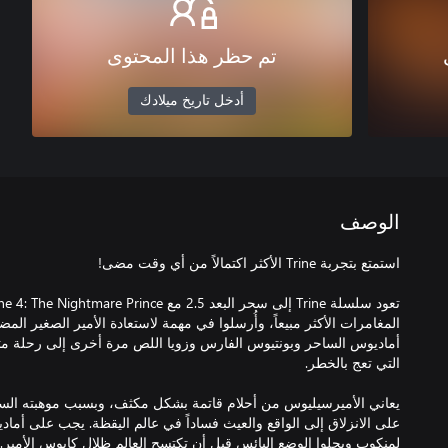
تم حظر هذا المحتوى
أدخل تاريخ ميلادك
الوصف
المغامرات الأكثر مبيعاً، وأُرسلوا في مهمة لاستعادة الأمير الصغير 
أماديوس الساحر وبونتيوس الفارس وزويا اللص مرة أخرى إلى رحلة مثيرة
يعاني الأميرسيليوس من أحلام قاتمة بشكل مكثف، وبسبب موهبته السح
على الانزلاق إلى الواقع والعيث فساداً في عالم اليقظة. يجب على أماديو