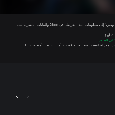
يتلقى ناشرو الألعاب التي تقوم بتشغيلها وصولاً إلى معلومات ملف تعريفك في Xbox والبيانات المقترنة بينما
التطبيق
لى المزيد
تتطلب اللعبة متعددة اللاعبين عبر الإنترنت توفر Xbox Game Pass Essential أو Premium أو Ultimate