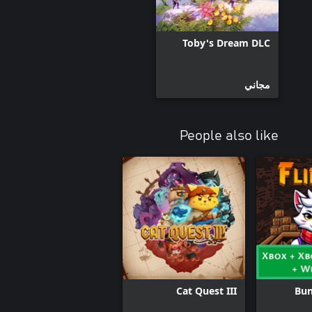
Toby's Dream DLC
مجاني
People also like
Cat Quest III
Bun