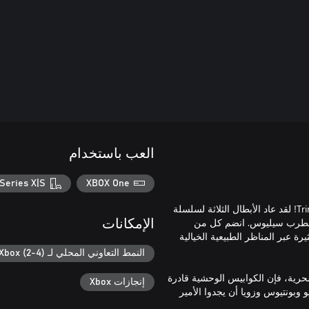
العب باستخدام
Series X|S
XBOX One
تعود سلسلة Trine إلى سحر البعد 2.5 مع Trine 4: The Nightmare Prince! لقد عاد الأبطال الثلاثة لسلسلة
المضطرب سيليوس. انضم كل من
الإمكانات
 عبر المناظر الطبيعية الخيالية
النمط التعاوني المحلي لـ Xbox (2-4)
رية، فإن الكوابيس الوحشية قادرة
إنجازات Xbox
 وبونتيوس وزويا أن يجدوا الأمير