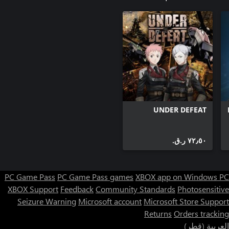
UNDER DEFEAT
٧٢٫٥٠ ر.ق.‏
PC Game Pass
PC Game Pass games
XBOX app on Windows PC
XBOX Support
Feedback
Community Standards
Photosensitive
Seizure Warning
Microsoft account
Microsoft Store Support
Returns
Orders tracking
العربية (قطر)