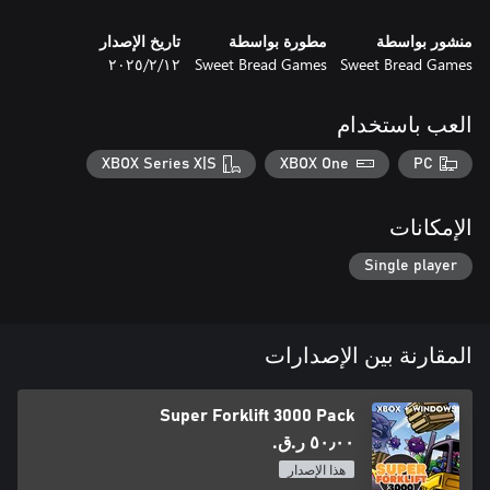
منشور بواسطة
مطورة بواسطة
تاريخ الإصدار
Sweet Bread Games
Sweet Bread Games
١٢‏/٢‏/٢٠٢٥
العب باستخدام
XBOX Series X|S
XBOX One
PC
الإمكانات
Single player
المقارنة بين الإصدارات
Super Forklift 3000 Pack
٥٠٫٠٠ ر.ق.‏
هذا الإصدار