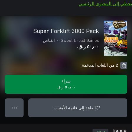
تخطي إلى المحتوى الرئيسي
Super Forklift 3000 Pack
Sweet Bread Games
•
القناص
٥٠٫٠٠ ر.ق.‏
2 من اللغات المدعمة
شراء
٥٠٫٠٠ ر.ق.‏
إضافة إلى قائمة الأمنيات
● ● ●