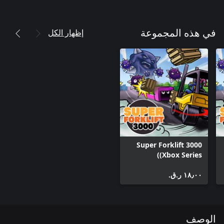
إظهار الكل
في هذه المجموعة
Super Forklift 3000
(Xbox Series)
١٨٫٠٠ ر.ق.‏
الوصف