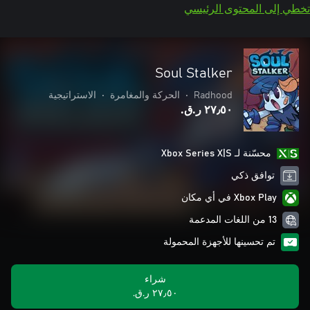
تخطي إلى المحتوى الرئيسي
Soul Stalker
Radhood
•
الحركة والمغامرة
•
الاستراتيجية
٢٧٫٥٠ ر.ق.‏
محسّنة لـ Xbox Series X|S
توافق ذكي
Xbox Play في أي مكان
13 من اللغات المدعمة
تم تحسينها للأجهزة المحمولة
شراء
٢٧٫٥٠ ر.ق.‏