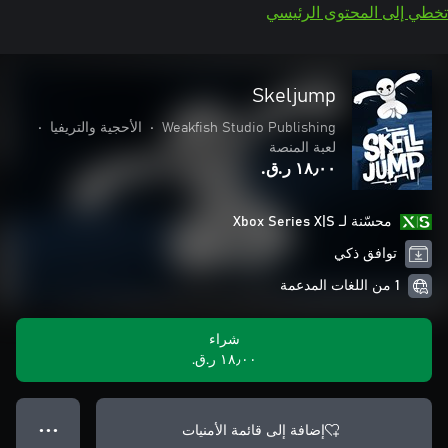
تخطي إلى المحتوى الرئيسي
Skeljump
Weakfish Studio Publishing
•
الأحجية والتريفيا
•
لعبة المنصة
١٨٫٠٠ ر.ق.‏
محسّنة لـ Xbox Series X|S
توافق ذكي
1 من اللغات المدعمة
شراء
١٨٫٠٠ ر.ق.‏
إضافة إلى قائمة الأمنيات
● ● ●