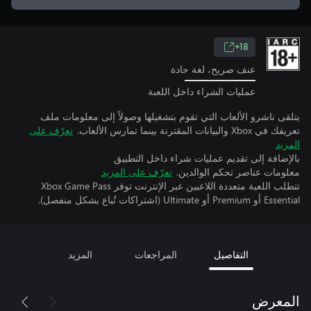
18+
عنف صريح، لغة حادة
عمليات الشراء داخل اللعبة
يتلقى ناشرو الألعاب التي تقوم بتشغيلها وصولاً إلى معلومات ملف
تعريفك في Xbox والبيانات المقترنة بينما تمارس الألعاب.
تعرّف على
المزيد
بالإضافة إلى تقديم عمليات شراء داخل التطبيق
معلومات عناصر تحكم الوالدين.
تعرّف على المزيد
تتطلب اللعبة متعددة اللاعبين عبر الإنترنت توفر Xbox Game Pass
Essential أو Premium أو Ultimate (اشتراكات تُباع بشكل منفصل).
التفاصيل
المراجعات
المزيد
المعرض