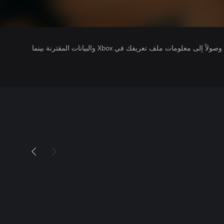
يتلقى ناشرو الألعاب التي تقوم بتشغيلها وصولاً إلى معلومات ملف تعريفك في Xbox والبيانات المقترنة بينما