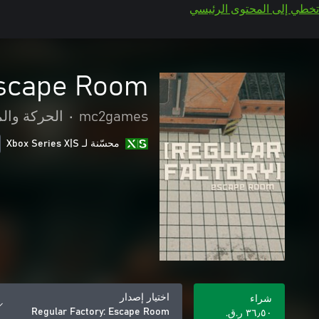
تخطي إلى المحتوى الرئيسي
Escape Room
mc2games
•
الحركة وال
محسّنة لـ Xbox Series X|S
اختيار إصدار
شراء
Regular Factory: Escape Room
٣٦٫٥٠ ر.ق.‏