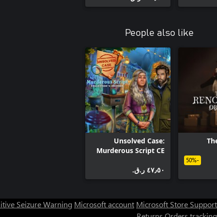
People also like
Unsolved Case:
Th
Murderous Script CE
Xbox
-50%
٤٧٫٥٠ ر.ق.‏
itive Seizure Warning
Microsoft account
Microsoft Store Support
Returns
Orders tracking