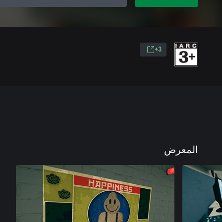
3+
المعرض