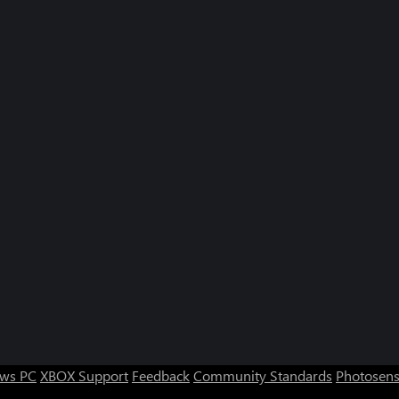
ws PC
XBOX Support
Feedback
Community Standards
Photosens