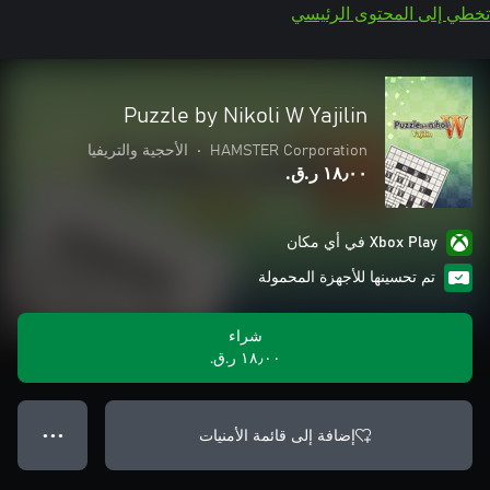
تخطي إلى المحتوى الرئيسي
Puzzle by Nikoli W Yajilin
HAMSTER Corporation
•
الأحجية والتريفيا
١٨٫٠٠ ر.ق.‏
Xbox Play في أي مكان
تم تحسينها للأجهزة المحمولة
شراء
١٨٫٠٠ ر.ق.‏
إضافة إلى قائمة الأمنيات
● ● ●