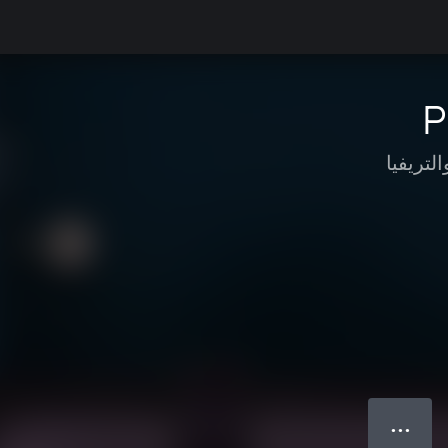
P
التريفيا
● ● ●