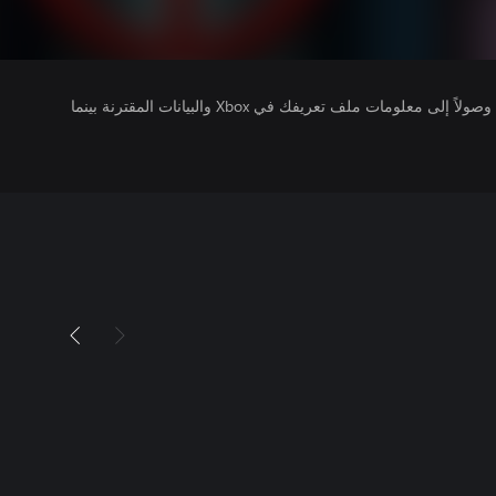
يتلقى ناشرو الألعاب التي تقوم بتشغيلها وصولاً إلى معلومات ملف تعريفك في Xbox والبيانات المقترنة بينما