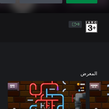
3+
المعرض