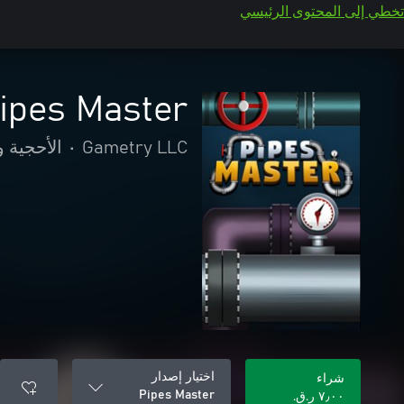
تخطي إلى المحتوى الرئيسي
ipes Master
Gametry LLC
•
الأحجية و
اختيار إصدار
شراء
Pipes Master
٧٫٠٠ ر.ق.‏