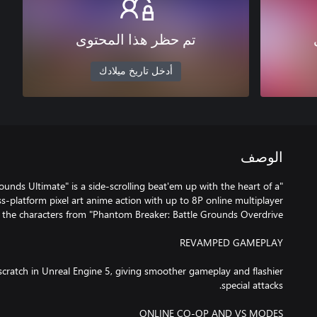
تم حظر هذا المحتوى
أدخل تاريخ ميلادك
الوصف
ounds Ultimate" is a side-scrolling beat'em up with the heart of a
s-platform pixel art anime action with up to 8P online multiplayer
cratch in Unreal Engine 5, giving smoother gameplay and flashier