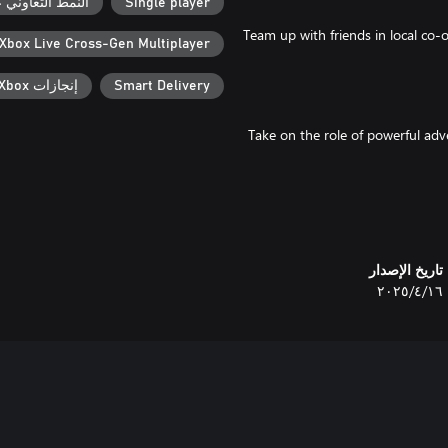
Single player
النمط التعاوني عب
Team up with friends in local co-
Xbox Live Cross-Gen Multiplayer
Smart Delivery
إنجازات Xbox
Take on the role of powerful adv
Players can choose an all-new s
تاريخ الإصدار
١٦‏/٤‏/٢٠٢٥