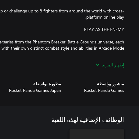
op or challenge up to 8 fighters from around the world with cross-
ersaries from the Phantom Breaker: Battle Grounds universe, each
إظهار المزيد
oundtrack composed by all-girl J-rock band The Phantom Breakers
or the classic versions from PB:BG or PB:BG Overdrive.
منشور بواسطة
مطورة بواسطة
Rocket Panda Games Japan
Rocket Panda Games
الوظائف الإضافية لهذه اللعبة