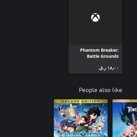
Phantom Breaker:
Battle Grounds
Ultimate - Kaho DLC
١٨٫٠٠ ر.ق.‏
People also like