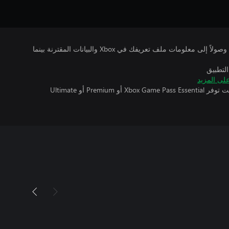
يتلقى ناشرو الألعاب التي تقوم بتشغيلها وصولاً إلى معلومات ملف تعريفك في Xbox والبيانات المقترنة بينما
التطبيق
لى المزيد
تتطلب اللعبة متعددة اللاعبين عبر الإنترنت توفر Xbox Game Pass Essential أو Premium أو Ultimate