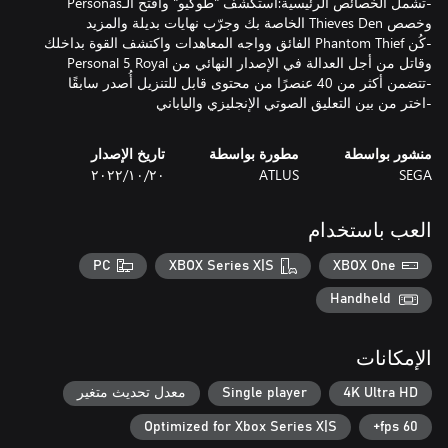
-تشمل الخصائص الرئيسية:استكشف "طوكيو" وافتح الـPersonas
-كُن Phantom Thief الفائق وواجه المعاهدات واكتشف القوة بداخلك
-اختر من بين التعليق الصوتي الإنجليزي والياباني
منشور بواسطة
مطورة بواسطة
تاريخ الإصدار
SEGA
ATLUS
٢٠‏/١٠‏/٢٠٢٢
العب باستخدام
PC
XBOX Series X|S
XBOX One
Handheld
الإمكانات
4K Ultra HD
Single player
معدل تحديث متغير
Optimized for Xbox Series X|S
60 fps+