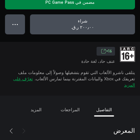
مضمن في PC Game Pass
شراء
● ● ●
٢٠٠٫٠٠ ر.ق.‏
16+
عنف حاد، لغة حادة
يتلقى ناشرو الألعاب التي تقوم بتشغيلها وصولاً إلى معلومات ملف
تعريفك في Xbox والبيانات المقترنة بينما تمارس الألعاب.
تعرّف على
المزيد
التفاصيل
المراجعات
المزيد
المعرض