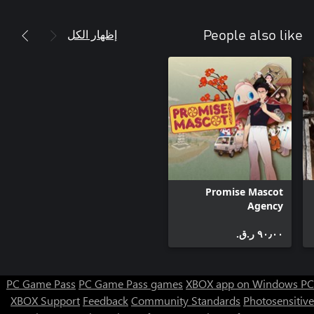
إظهار الكل
People also like
Promise Mascot
Agency
٩٠٫٠٠ ر.ق.‏
PC Game Pass
PC Game Pass games
XBOX app on Windows PC
XBOX Support
Feedback
Community Standards
Photosensitive