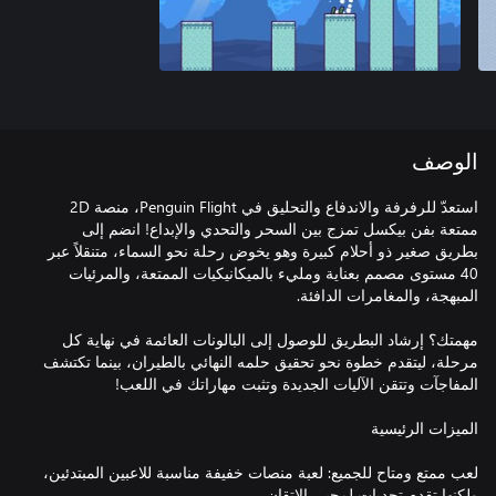
الوصف
استعدّ للرفرفة والاندفاع والتحليق في Penguin Flight، منصة 2D
ممتعة بفن بيكسل تمزج بين السحر والتحدي والإبداع! انضم إلى
بطريق صغير ذو أحلام كبيرة وهو يخوض رحلة نحو السماء، متنقلاً عبر
40 مستوى مصمم بعناية ومليء بالميكانيكيات الممتعة، والمرئيات
مهمتك؟ إرشاد البطريق للوصول إلى البالونات العائمة في نهاية كل
مرحلة، ليتقدم خطوة نحو تحقيق حلمه النهائي بالطيران، بينما تكتشف
لعب ممتع ومتاح للجميع: لعبة منصات خفيفة مناسبة للاعبين المبتدئين،