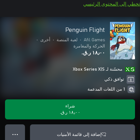
تخطي إلى المحتوى الرئيسي
Penguin Flight
Afil Games
•
لعبة المنصة
•
أخرى
•
الحركة والمغامرة
١٨٫٠٠ ر.ق.‏
محسّنة لـ Xbox Series X|S
توافق ذكي
1 من اللغات المدعمة
شراء
١٨٫٠٠ ر.ق.‏
إضافة إلى قائمة الأمنيات
● ● ●