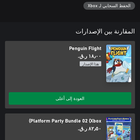
الحفظ السحابي لـ Xbox
المقارنة بين الإصدارات
Penguin Flight
١٨٫٠٠ ر.ق.‏
هذا الإصدار
العودة إلى أعلى
Platform Party Bundle 02 (Xbox)
٨٢٫٥٠ ر.ق.‏