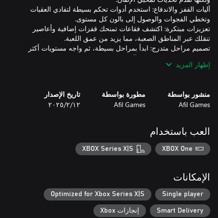
آليات القفز والاندفاع: استخدم أدوات تحكم بسيطة لتفادي العقبات
تعزيزات مبتكرة: اكتشف فقاعات تمنحك قفزات إضافية وأعاصير
تصميم مراحل متدرج: ابدأ بمراحل بسيطة، ثم واجه مستويات أكثر
إظهار المزيد
فن بيكسل مصمم بحرفية: انغمس في عالم ملون وساحر مليء
تدفق سلس: استمتع بانتقالات سلسة بين المستويات ومحاولات فورية
منشور بواسطة
مطورة بواسطة
تاريخ الإصدار
Afil Games
Afil Games
١٢‏/٢‏/٢٠٢٥
كل بالون يقرب البطريق خطوة من حلمه بالطيران. هل أنت مستعد
لمساعدته في التحليق؟
العب باستخدام
XBOX Series X|S
XBOX One
الإمكانات
Optimized for Xbox Series X|S
Single player
Smart Delivery
إنجازات Xbox