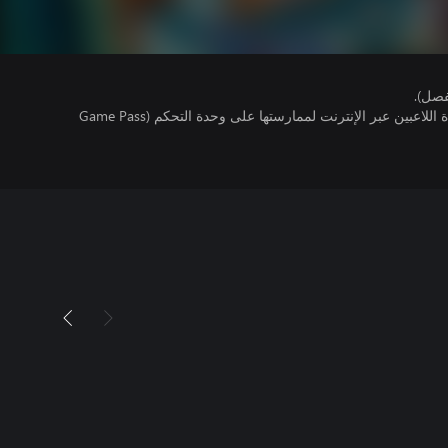
فصل).
تتطلب اللعبة توفر اشتراك ألعاب متعددة اللاعبين عبر الإنترنت لممارستها على وحدة التحكم (Game Pass