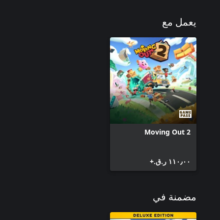
يعمل مع
Moving Out 2
١١٠٫٠٠ ر.ق.‏+
مضمنة في