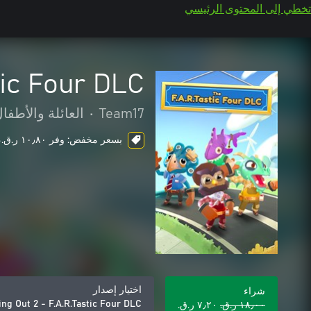
تخطي إلى المحتوى الرئيسي
tic Four DLC
Team17
•
العائلة والأطفا
بسعر مخفض: وفر ١٠٫٨٠ ر.ق.‏، ends in 5 days
اختيار إصدار
شراء
ng Out 2 - F.A.R.Tastic Four DLC
١٨٫٠٠ ر.ق.‏
٧٫٢٠ ر.ق.‏