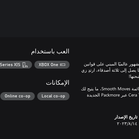
العب باستخدام
المشهور عالميًا المبني على قوانين
Series X|S
XBOX One
 يصل إلى ثلاثة أصدقاء، ارتدِ زي
الإمكانات
تضيف حزمة F.A.R.Tastic 4 المذهلة 4 ناقلي أثاث جدد متحمسين إلى قائمة Smooth Moves، ما يتيح لك
استعراض عضلات الحركة تلك مع Chum وBastian وHootacris وCera Topps عبر Packmore الجديدة
Online co-op
Local co-op
تاريخ الإصدار
١٤‏/٨‏/٢٠٢٣