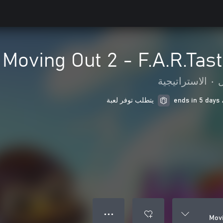
Moving Out 2 - F.A.R.Tas
ل
•
الاستراتيجية
يتطلب توفر لعبة
● ● ●
Movi