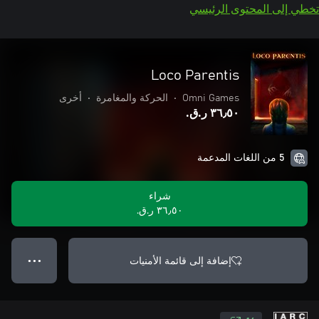
تخطي إلى المحتوى الرئيسي
Loco Parentis
Omni Games
•
الحركة والمغامرة
•
أخرى
٣٦٫٥٠ ر.ق.‏
5 من اللغات المدعمة
شراء
٣٦٫٥٠ ر.ق.‏
إضافة إلى قائمة الأمنيات
● ● ●