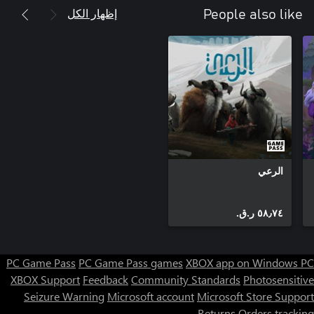
أفسح الطريق لـ Lil Gator Game: In the Dark. تعود لعبة Lil Gator
إظهار الكل
People also like
ستجد في هذا المحتوى القابل للتنزيل الساحر مغامرات جديدة
وأصدقاء جدد تحت السطح - حرفيًا! استعد لـ ”الانغماس“ في المتعة
حزمة DLC الكبيرة هذه مليئة بكل السحر والفكاهة التي أحببتها في Lil
Gator Game. يوجد صديق في كل كهف وصدع في هذه المغامرة
الجديدة الكبيرة تحت الأرض!
الرعي
٥٨٫٧٤ ر.ق.‏
PC Game Pass
PC Game Pass games
XBOX app on Windows PC
XBOX Support
Feedback
Community Standards
Photosensitive
Seizure Warning
Microsoft account
Microsoft Store Support
Returns
Orders tracking