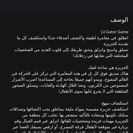
الوصف
انطلق في مغامرة لطيفة واكتشف أصدقاء جددًا واستكشف كل ما
تسلق واسبح وانزلق وشق طريقك إلى قلوب العديد من الشخصيات
هناك صديق فوق كل تل في هذه المغامرة التي تركز على الحركة في
العالم المفتوح، ويبدو أنهم جميعًا بحاجة إلى المساعدة! اضرب الأشرار
المصنوعين من الكرتون، وتحدَ التلال الهادئة والغابات، وتسلق الصخور
استكشف جزيرة مصممة بمودّة مليئة بمناطق يجب اكتشافها وصداقات
يمكنك تكوينها وسعادة بالتأكيد ستشعر بها. تجلب كل منطقة من
الجزيرة مهمات فريدة وشخصيات للقائها. انزلق عبر قمم الجبال وقم
بزيارة غير متوقعة لأطفال فرقة المسرح، أو ارقص بسيفك العصا عبر
الغابة مع طلاب المدارس الإعدادية، أو ابحث عن "الأطفال الرائعين"