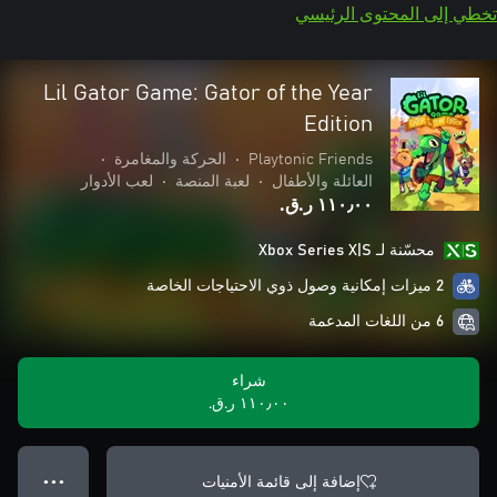
تخطي إلى المحتوى الرئيسي
Lil Gator Game: Gator of the Year
Edition
Playtonic Friends
•
الحركة والمغامرة
•
العائلة والأطفال
•
لعبة المنصة
•
لعب الأدوار
١١٠٫٠٠ ر.ق.‏
محسّنة لـ Xbox Series X|S
2 ميزات إمكانية وصول ذوي الاحتياجات الخاصة
6 من اللغات المدعمة
شراء
١١٠٫٠٠ ر.ق.‏
إضافة إلى قائمة الأمنيات
● ● ●