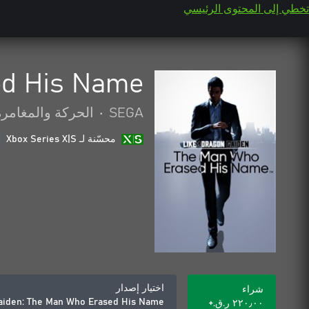
تخطي إلى المحتوى الرئيسي
ed His Name
SEGA
•
الحركة والمغامرة
محسّنة لـ Xbox Series X|S
اختيار إصدار
شراء
Gaiden: The Man Who Erased His Name
٢٢٠٫٠٠ ر.ق.‏+