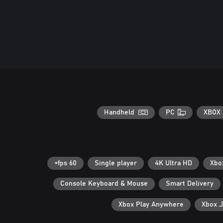
Handheld
PC
XBOX 
60 fps+
Single player
4K Ultra HD
Console Keyboard & Mouse
Smart Delivery
Xb
Xbox Play Anywhere