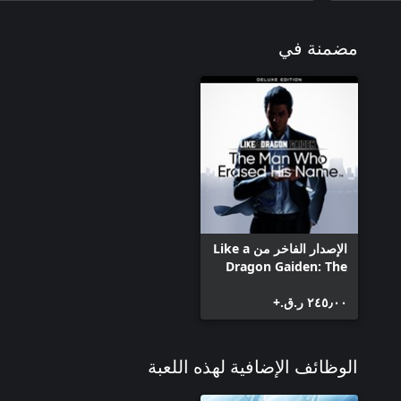
مضمنة في
الإصدار الفاخر من Like a
Dragon Gaiden: The
Man Who Erased His
Name
٢٤٥٫٠٠ ر.ق.‏+
الوظائف الإضافية لهذه اللعبة