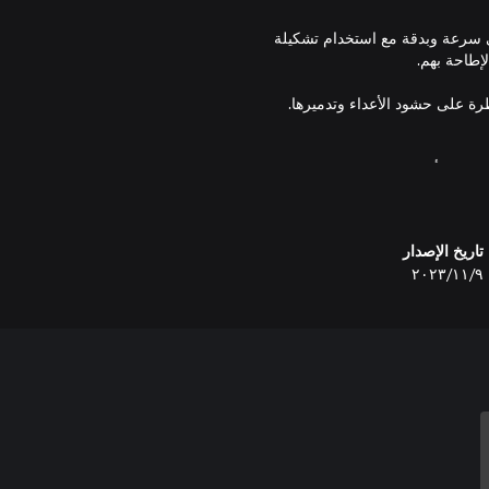
جيه الضربات بأقصى سرعة وبدقة مع استخدام تشكيلة
Battle  السرية أو تغني أغنية جديدة أم تستمتع بشراب في ملهى
دم مهامَّ فرعية مثيرة تقحمك في مواجهة ملحمية تتكشف
تاريخ الإصدار
٩‏/١١‏/٢٠٢٣