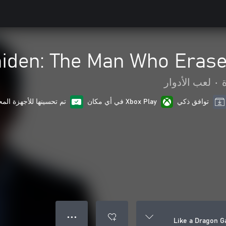
aiden: The Man Who Eras
•
لعب الأدوار
توافق ذكي
Xbox Play في أي مكان
تم تحسينها للأجهزة الم
● ● ●
Like a Dragon 