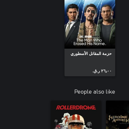
حزمة المقاتل الأسطوري
٢٦٫٠٠ ر.ق.‏
People also like