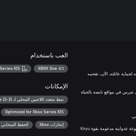
العب باستخدام
Series X|S
XBOX One
خلى عن اسمه لحماية عائلته. الآن، تقحمه
الإمكانات
 قصة مثيرة أخاذة وقتال شرس في مواقع نابضة بالحياة
نمط متعدد اللاعبين المحلي لـ Xbox (2-2)
Optimized for Xbox Series X|S
إنجازات Xbox
الحفظ السحابي لـ ox
مع أسلوب Yakuza، انشر الرعب بين أعدائك بإطلاق العنان لحركات متنوعة عدوانية مدعومة بقوة Kiryu