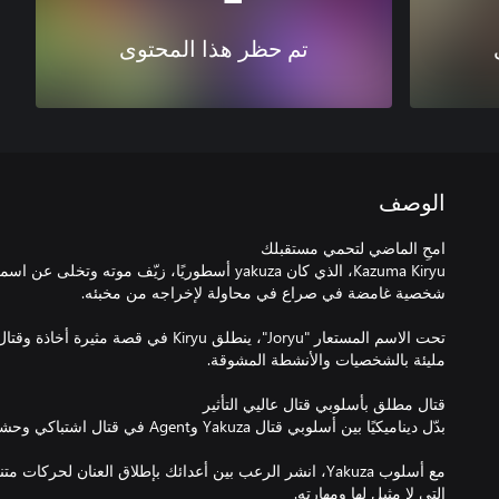
تم حظر هذا المحتوى
الوصف
Kazuma Kiryu، الذي كان yakuza أسطوريًا، زيّف موته وت
تحت الاسم المستعار "Joryu"، ينطلق Kiryu في