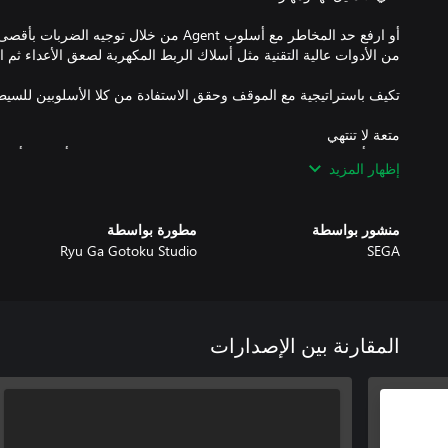
أو ارفع حد المخاطر مع أسلوب Agent من خلال تو
سواء أكنت تخوض معركة في ساحة arena
إظهار المزيد
هناك أيضًا مخبر مثير للفضول يُدعى Akame يق
منشور بواسطة
مطورة بواسطة
كلما استكشفت Sotenbori في يوكوهاما.
Ryu Ga Gotoku Studio
SEGA
المقارنة بين الإصدارات