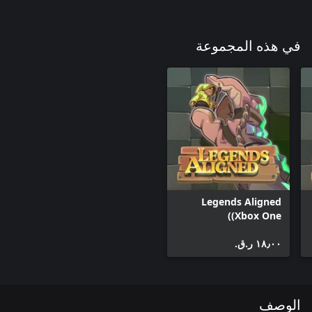
في هذه المجموعة
Legends Aligned
(Xbox One)
١٨٫٠٠ ر.ق.‏
الوصف