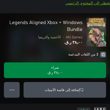
تخطي إلى المحتوى الرئيسي
Legends Aligned Xbox + Windows
Bundle
Afil Games
•
الأحجية والتريفيا
٣٨٫٠٠ ر.ق.‏
2 من اللغات المدعمة
شراء
٣٨٫٠٠ ر.ق.‏
إضافة إلى قائمة الأمنيات
● ● ●