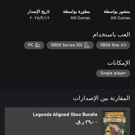
Are you ready to organize the chaos and become the master of
the board? Legends Aligned challenges your logic and creativity
منشور بواسطة
مطورة بواسطة
تاريخ الإصدار
in a world where every piece has its perfect place!
Afil Games
Afil Games
١٢‏/٣‏/٢٠٢٥
العب باستخدام
PC
XBOX Series X|S
XBOX One
الإمكانات
Single player
المقارنة بين الإصدارات
Legends Aligned Xbox Bundle
٢٩٫٠٠ ر.ق.‏