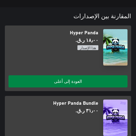
المقارنة بين الإصدارات
Hyper Panda
١٨٫٠٠ ر.ق.‏
هذا الإصدار
العودة إلى أعلى
Hyper Panda Bundle
٣١٫٠٠ ر.ق.‏