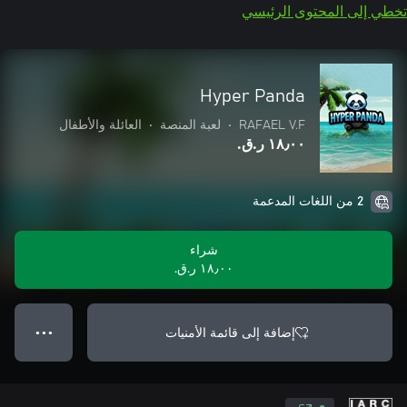
تخطي إلى المحتوى الرئيسي
Hyper Panda
RAFAEL V.F
•
لعبة المنصة
•
العائلة والأطفال
١٨٫٠٠ ر.ق.‏
2 من اللغات المدعمة
شراء
١٨٫٠٠ ر.ق.‏
إضافة إلى قائمة الأمنيات
● ● ●