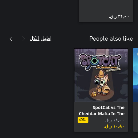
٣١٫٠٠ ر.ق.‏
إظهار الكل
People also like
SpotCat vs The
Cheddar Mafia In The
١٨٫٠٠ ر.ق.‏
Americas
-40%
١٠٫٨٠ ر.ق.‏