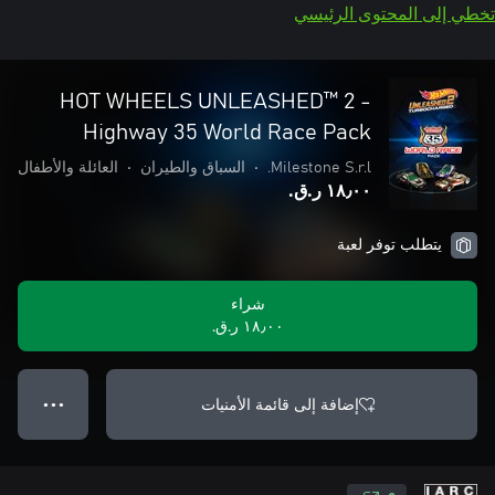
تخطي إلى المحتوى الرئيسي
HOT WHEELS UNLEASHED™ 2 -
Highway 35 World Race Pack
Milestone S.r.l.
•
السباق والطيران
•
العائلة والأطفال
١٨٫٠٠ ر.ق.‏
يتطلب توفر لعبة
شراء
١٨٫٠٠ ر.ق.‏
إضافة إلى قائمة الأمنيات
● ● ●