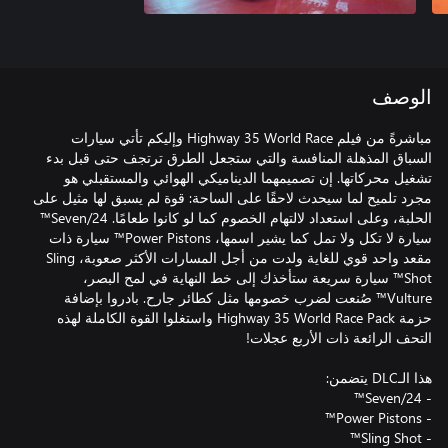
الوصف
مباشرةً من فيلم Highway 35 World Race وإليكم تأتي سيارات
السباق المذهلة المنافسة والتي ستجعل الطرق ترتجف حتى قبل بدء
تشغيل محركاتها. إن تصميمهما الديناميكي الهوائي والمستقبلي هو
مجرد تلميح لما سيحدث لاحقًا على الساحة: قوة لم يسبق لها مثيل على
الحلبة، وعلى استعداد لالتهام الخصوم كما لو كانوا طعامًا. 24/Seven™
سيارة لا تكل ولا تمل كما يشير اسمها، Power Pistons™ سيارة ذات
مقعد واحد قوي للغاية ولدت من أجل المسارات الأكثر صعوبة، Sling
Shot™ سيارة سريعة ستأخذك إلى خط النهاية في لمح البصر،
Vulture™ صُنعت لضرب خصومها مثل كطائر جارح. بادروا بإضافة
حزمة Highway 35 World Race Pack واستغلوا القوة الكاملة لهذه