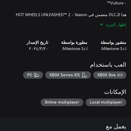
هذا الـDLC متضمن في HOT WHEELS UNLEASHED™ 2 - Season
Pass Vol. 2.
إظهار المزيد
منشور بواسطة
مطورة بواسطة
تاريخ الإصدار
Milestone S.r.l.
Milestone S.r.l.
٢٠‏/٣‏/٢٠٢٤
العب باستخدام
PC
XBOX Series X|S
XBOX One
الإمكانات
Online multiplayer
Local multiplayer
يعمل مع