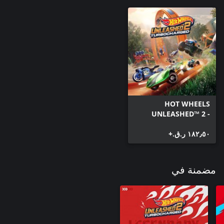
HOT WHEELS
UNLEASHED™ 2 -
Turbocharged
١٨٢٫٥٠ ر.ق.‏+
مضمنة في