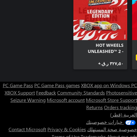
HOT WHEELS
UNLEASHED™ 2 -
Turbocharged -
٣٢٧٫٥٠ ر.ق.‏+
Legendary Edition
PC Game Pass
PC Game Pass games
XBOX app on Windows PC
XBOX Support
Feedback
Community Standards
Photosensitive
Seizure Warning
Microsoft account
Microsoft Store Support
Returns
Orders tracking
العربية (قطر)
خيارات خصوصيتك
خصوصية صحة المستهلك
Privacy & Cookies
Contact Microsoft
Terms of Use
Trademarks
About our ads