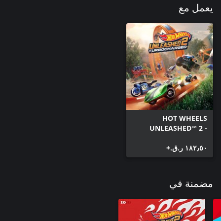
يعمل مع
HOT WHEELS
UNLEASHED™ 2 -
Turbocharged
١٨٢٫٥٠ ر.ق.‏+
مضمنة في