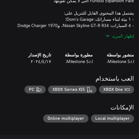
- 4 السيارات: Nissan Skyline GT-R R34، و1970 Dodge Charger
إظهار المزيد
- الخلفية، أيقونة ملف التعريف، خلفية العلامة والبطاقة لتخصيص
منشور بواسطة
مطورة بواسطة
تاريخ الإصدار
Milestone S.r.l.
Milestone S.r.l.
١٧‏/٤‏/٢٠٢٤
هذا الـDLC متضمن في HOT WHEELS UNLEASHED™ 2 - Season
Pass Vol. 2.
العب باستخدام
PC
XBOX Series X|S
XBOX One
الإمكانات
Online multiplayer
Local multiplayer