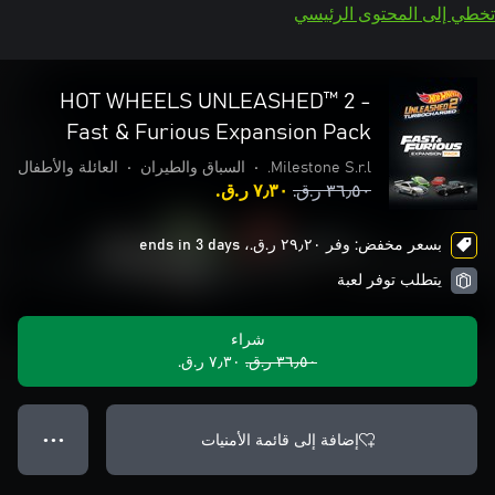
تخطي إلى المحتوى الرئيسي
HOT WHEELS UNLEASHED™ 2 -
Fast & Furious Expansion Pack
Milestone S.r.l.
•
السباق والطيران
•
العائلة والأطفال
٣٦٫٥٠ ر.ق.‏
٧٫٣٠ ر.ق.‏
بسعر مخفض: وفر ٢٩٫٢٠ ر.ق.‏، ends in 3 days
يتطلب توفر لعبة
شراء
٣٦٫٥٠ ر.ق.‏
٧٫٣٠ ر.ق.‏
إضافة إلى قائمة الأمنيات
● ● ●