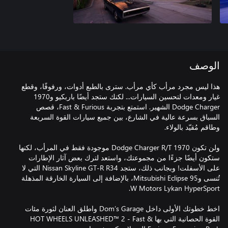
الوصف
هذا ليس مجرد مرأب كأي مرأب. سترى بالطبع أدوات، ورفوفًا، وقطع
غيار ومعدات لتحسين السيارات... لكنك ستجد أيضًا باربكيو و1970
Dodge Charger الشهير. استمتع بتجربة Fast & Furious، قصص
السباق بسرعة عالية في الشارع، بين جميع سيارات القوة السريعة
ولن تكون 1970 Dodge Charger R/T موجودة فقط في المرأب، لكنها
ستكون أيضًا جزءًا من مجموعتك، واستعد لترك بعض آثار الإطارات
على الأسفلت! وبجانب ذلك، ستجد Nissan Skyline GT-R R34 التي لا
تُنسى و95 Mitsubishi Eclipse، بالإضافة إلى السيارة الخارقة المذهلة
اخط خطوتك الأولى داخل Dom’s Garage واطلق العنان لثورة مئات
القوة الحصانية التي بها HOT WHEELS UNLEASHED™ 2 - Fast &