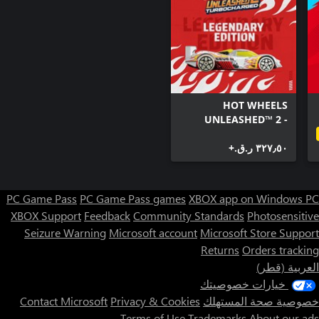
HOT WHEELS
UNLEASHED™ 2 -
Turbocharged -
٣٢٧٫٥٠ ر.ق.‏+
Legendary Edition
PC Game Pass
PC Game Pass games
XBOX app on Windows PC
XBOX Support
Feedback
Community Standards
Photosensitive
Seizure Warning
Microsoft account
Microsoft Store Support
Returns
Orders tracking
العربية (قطر)
خيارات خصوصيتك
خصوصية صحة المستهلك
Privacy & Cookies
Contact Microsoft
Terms of Use
Trademarks
About our ads