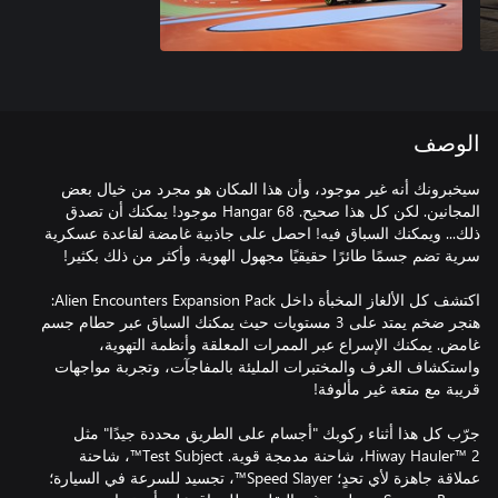
الوصف
سيخبرونك أنه غير موجود، وأن هذا المكان هو مجرد من خيال بعض
المجانين. لكن كل هذا صحيح. Hangar 68 موجود! يمكنك أن تصدق
ذلك... ويمكنك السباق فيه! احصل على جاذبية غامضة لقاعدة عسكرية
اكتشف كل الألغاز المخبأة داخل Alien Encounters Expansion Pack:
هنجر ضخم يمتد على 3 مستويات حيث يمكنك السباق عبر حطام جسم
غامض. يمكنك الإسراع عبر الممرات المعلقة وأنظمة التهوية،
واستكشاف الغرف والمختبرات المليئة بالمفاجآت، وتجربة مواجهات
جرّب كل هذا أثناء ركوبك "أجسام على الطريق محددة جيدًا" مثل
Hiway Hauler™ 2، شاحنة مدمجة قوية. Test Subject™، شاحنة
عملاقة جاهزة لأي تحدٍ؛ Speed Slayer™، تجسيد للسرعة في السيارة؛