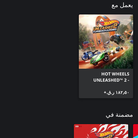
يعمل مع
HOT WHEELS
UNLEASHED™ 2 -
Turbocharged
١٨٢٫٥٠ ر.ق.‏+
مضمنة في