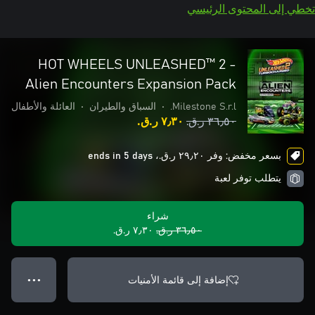
تخطي إلى المحتوى الرئيسي
HOT WHEELS UNLEASHED™ 2 -
Alien Encounters Expansion Pack
Milestone S.r.l.
•
السباق والطيران
•
العائلة والأطفال
٣٦٫٥٠ ر.ق.‏
٧٫٣٠ ر.ق.‏
بسعر مخفض: وفر ٢٩٫٢٠ ر.ق.‏، ends in 5 days
يتطلب توفر لعبة
شراء
٣٦٫٥٠ ر.ق.‏
٧٫٣٠ ر.ق.‏
إضافة إلى قائمة الأمنيات
● ● ●