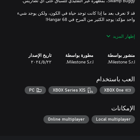
قد لا نعرف بعد ما إذا كانت توجد حياة في الكون، ولكن يوجد شيء
إظهار المزيد
- 4 السيارات: Hiway Hauler™ 2، وTest Subject™، وSpeed Slayer™،
منشور بواسطة
مطورة بواسطة
تاريخ الإصدار
Milestone S.r.l.
Milestone S.r.l.
٢٢‏/٥‏/٢٠٢٤
- الخلفية، أيقونة ملف التعريف، خلفية العلامة والبطاقة لتخصيص
العب باستخدام
هذا الـDLC متضمن في HOT WHEELS UNLEASHED™ 2 - Season
Pass Vol. 2.
PC
XBOX Series X|S
XBOX One
الإمكانات
Online multiplayer
Local multiplayer