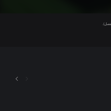
فصل).