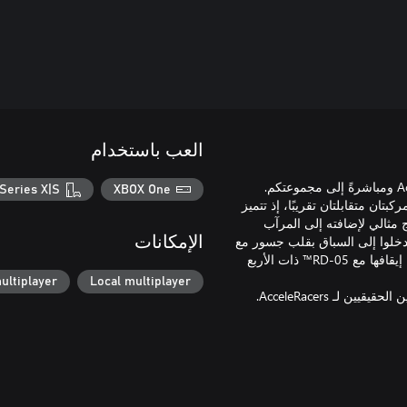
العب باستخدام
هذه الحزمة المجانية تحتوي على سيارتين رائعتين من عالم AcceleRacers ومباشرةً إلى مجموعتكم.
Series X|S
XBOX One
Sile و RD-05™ من Racing Drones. هاتان المركبتان متقابلتان تقريبًا، إذ تتميز
يج مثالي لإضافته إلى المرآب
دخلوا إلى السباق بقلب جسور مع
الإمكانات
Iridium™ وواجهوا أكثر التضاريس خطورة مع خفة الحركة التي لا يمكن إيقافها مع RD-05™ ذات الأربع
ultiplayer
Local multiplayer