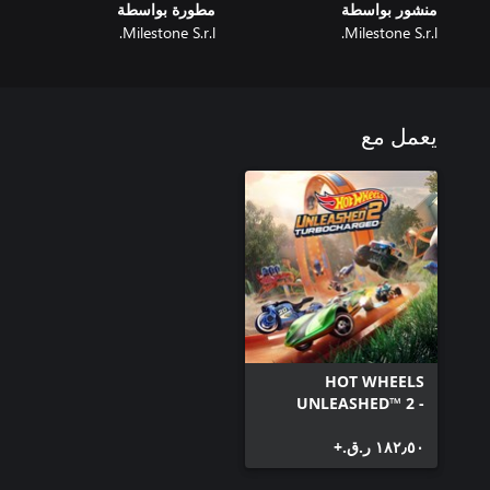
منشور بواسطة
مطورة بواسطة
Milestone S.r.l.
Milestone S.r.l.
يعمل مع
HOT WHEELS
UNLEASHED™ 2 -
Turbocharged
١٨٢٫٥٠ ر.ق.‏+