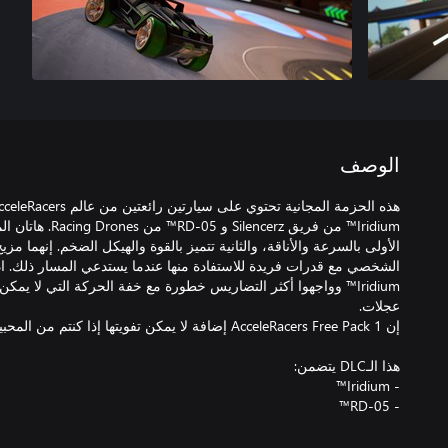
الوصف
Iridium™ من فريق ncerz
الأولى بالسرعة والأناقة، والثانية تتميز بالقوة والهيكل الضخم. إنهما مز
الشخصي مع قدرات فريدة للاستفادة منها عندما يستدعي المسار ذلك. ا
- RD-05™