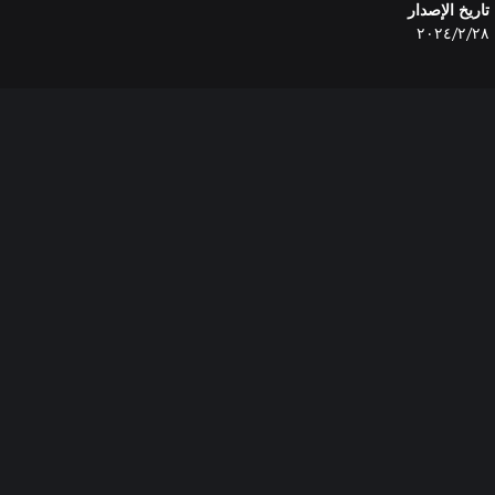
تاريخ الإصدار
٢٨‏/٢‏/٢٠٢٤