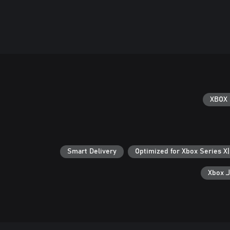
XBOX 
Smart Delivery
Optimized for Xbox Series X
Xb