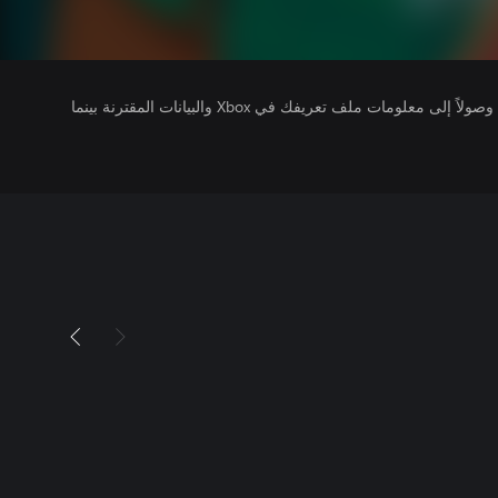
يتلقى ناشرو الألعاب التي تقوم بتشغيلها وصولاً إلى معلومات ملف تعريفك في Xbox والبيانات المقترنة بينما