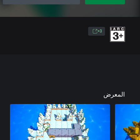
3+
المعرض