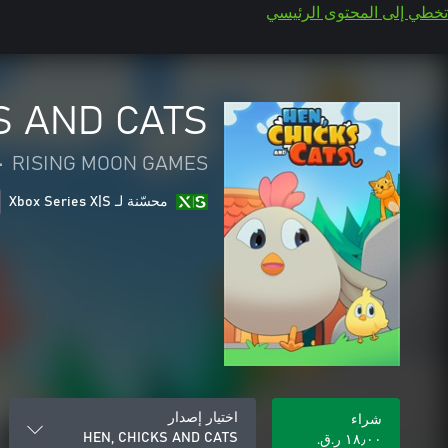
تخطي إلى المحتوى الرئيسي
S AND CATS
•
RISING MOON GAMES
محسّنة لـ Xbox Series X|S
اختيار إصدار
شراء
HEN, CHICKS AND CATS
١٨٫٠٠ ر.ق.‏