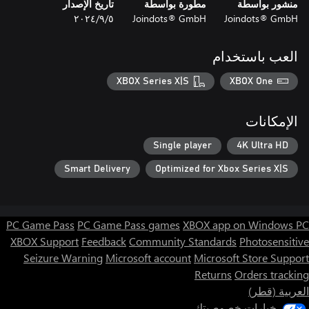
منشور بواسطة
مطورة بواسطة
تاريخ الإصدار
Joindots® GmbH
Joindots® GmbH
٥‏/٩‏/٢٠٢٤
العب باستخدام
XBOX Series X|S
XBOX One
الإمكانات
Single player
4K Ultra HD
Smart Delivery
Optimized for Xbox Series X|S
PC Game Pass
PC Game Pass games
XBOX app on Windows PC
XBOX Support
Feedback
Community Standards
Photosensitive
Seizure Warning
Microsoft account
Microsoft Store Support
Returns
Orders tracking
العربية (قطر)
خيارات خصوصيتك