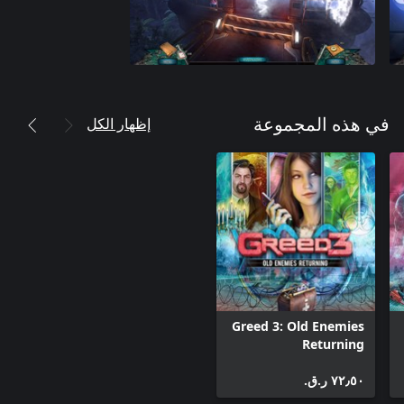
إظهار الكل
في هذه المجموعة
Greed 3: Old Enemies
Returning
٧٢٫٥٠ ر.ق.‏