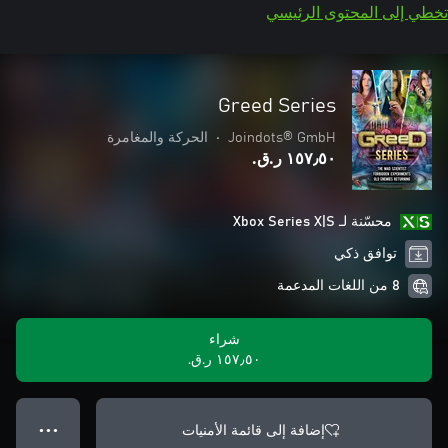
تخطي إلى المحتوى الرئيسي
Greed Series
Joindots® GmbH
•
الحركة والمغامرة
١٥٧٫٥٠ ر.ق.‏
محسّنة لـ Xbox Series X|S
توافق ذكي
8 من اللغات المدعمة
شراء
١٥٧٫٥٠ ر.ق.‏
إضافة إلى قائمة الأمنيات
● ● ●