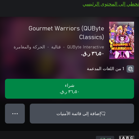
تخطي إلى المحتوى الرئيسي
Gourmet Warriors (QUByte
Classics)
QUByte Interactive
•
قتالية
•
الحركة والمغامرة
٣٦٫٥٠ ر.ق.‏
1 من اللغات المدعمة
شراء
٣٦٫٥٠ ر.ق.‏
إضافة إلى قائمة الأمنيات
● ● ●