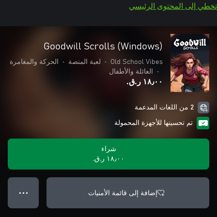
تخطي إلى المحتوى الرئيسي
Goodwill Scrolls (Windows)
Old School Vibes
•
لعبة المنصة
•
الحركة والمغامرة
•
العائلة والأطفال
١٨٫٠٠ ر.ق.‏
2 من اللغات المدعمة
تم تحسينها للأجهزة المحمولة
شراء
١٨٫٠٠ ر.ق.‏
إضافة إلى قائمة الأمنيات
● ● ●