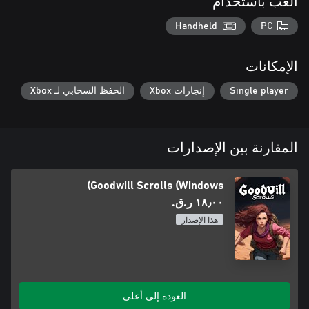
العب باستخدام
Handheld
PC
الإمكانات
Single player
إنجازات Xbox
الحفظ السحابي لـ Xbox
المقارنة بين الإصدارات
Goodwill Scrolls (Windows)
١٨٫٠٠ ر.ق.‏
هذا الإصدار
العودة إلى أعلى