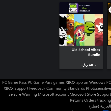
Old School Vibes
Bundle
٨٥٠٫٠٠ ر.ق.‏
PC Game Pass
PC Game Pass games
XBOX app on Windows PC
XBOX Support
Feedback
Community Standards
Photosensitive
Seizure Warning
Microsoft account
Microsoft Store Support
Returns
Orders tracking
العربية (قطر)