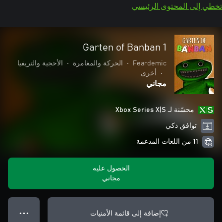
تخطي إلى المحتوى الرئيسي
Garten of Banban 1
Feardemic
•
الحركة والمغامرة
•
الأحجية والتريفيا
•
أخرى
مجاني
محسّنة لـ Xbox Series X|S
توافق ذكي
11 من اللغات المدعمة
الحصول عليه
مجاني
إضافة إلى قائمة الأمنيات
● ● ●