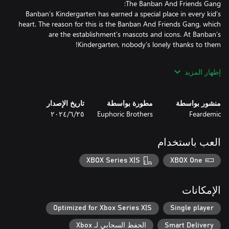
Banban’s Kindergarten has earned a special place in every kid’s
heart. The reason for this is the Banban And Friends Gang, which
are the establishment’s mascots and icons. At Banban’s
إظهار المزيد
Banban’s Kindergarten was once the go-to kindergarten for any
parent who needed their children to attend a reputable learning
facility. This was the case until everybody within the place
منشور بواسطة
مطورة بواسطة
تاريخ الإصدار
suddenly vanished on a seemingly normal day, and now you
Feardemic
Euphoric Brothers
٢٥‏/٦‏/٢٠٢٤
العب باستخدام
Everything's better when you have a friend to share with. Use
your handy drone to help you navigate and proceed through the
XBOX Series X|S
XBOX One
facility, as well as have it keep you company when you are feeling
lonely and scared, which you will be feeling a lot.
الإمكانات
Optimized for Xbox Series X|S
Single player
Smart Delivery
الحفظ السحابي لـ Xbox