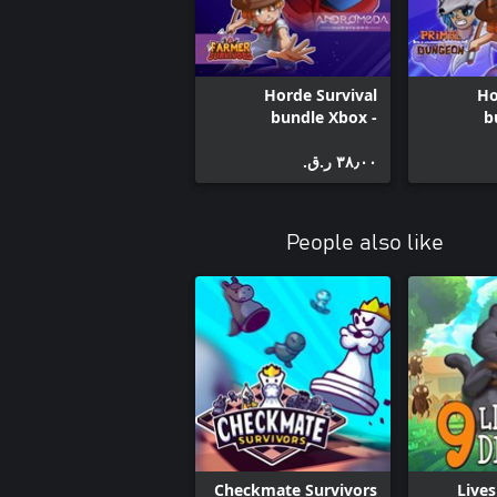
Horde Survival
Ho
bundle Xbox -
b
Andromeda,
Survi
٣٨٫٠٠ ر.ق.‏
Godsvivors and
Farmer Survivors
Bo
Surv
Survivors
People also like
Checkmate Survivors