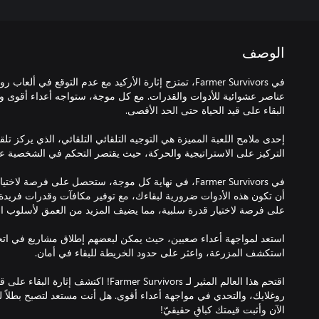
الوصف
في Farmer Survivors، تمتزج إثارة الأركيد مع عدم التوقع في
عناصر عشوائية للأدوات والقدرات. مع كل موجة، ستواجه أعداء أقوى وأك
إحدى ملامح اللعبة المميزة هي التوجيه التلقائي التلقائي، الذي يركز تلقا
في Farmer Survivors، في نهاية كل موجة، ستحصل على فرصة 
أن تكون هذه الأدوات ضرورية لبقاءك، مع توفير مكافآت وقدرات فريدة
استعد لمواجهة أعداء صعبين، حيث يمكن لبعضهم إطلاق مشاريع في اتجاه
اقتحم هذا العالم المثير لـ Farmer Survivors! ا
الآن وأثبت قيمتك كباقٍ حقيقيّ!