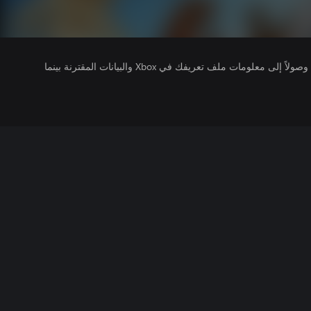
يتلقى ناشرو الألعاب التي تقوم بتشغيلها وصولاً إلى معلومات ملف تعريفك في Xbox والبيانات المقترنة بينما