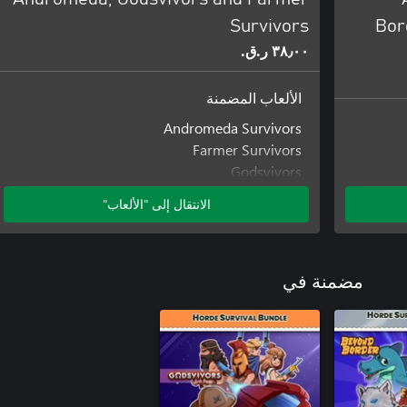
Survivors
Bor
٣٨٫٠٠ ر.ق.‏
الألعاب المضمنة
Andromeda Survivors
Farmer Survivors
Godsvivors
الانتقال إلى "الألعاب"
مضمنة في