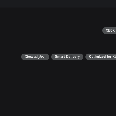
XBOX 
Optimized for X
Smart Delivery
إنجازات Xbox