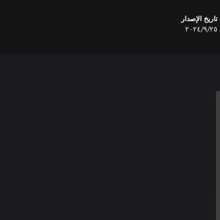
تاريخ الإصدار
٢٥‏/٩‏/٢٠٢٤