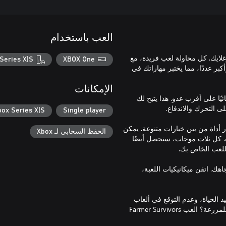
العب باستخدام
 ألعاب روغلايك. كل محاولة لعب فريدة، مع
Series X|S
XBOX One
بر عددًا، مما يختبر مهاراتك في
الإمكانات
ئيًا على أقرب عدو. هذا يتيح لك
box Series X|S
Single player
لاختيار أداة من بين خيارات متنوعة. يمكن
الحفظ السحابي لـ Xbox
. كل ثلاث موجات، ستحصل أيضًا
ك. اتقن ميكانيكيات اللعبة،
كتشف إثارة البقاء على قيد الحياة، وعدم التوقع في ألعاب
روغلايك، والتحدي في مواجهة أعداء أقوى. هل أنت مستعد لتصبح بطلاً للمزرعة؟ العب Farmer Survivors