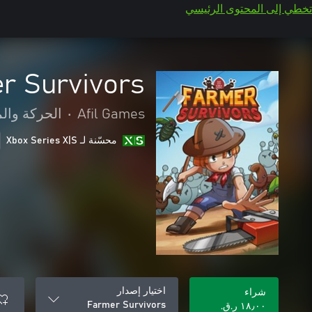
تخطي إلى المحتوى الرئيسي
r Survivors
Afil Games
•
الحركة وال
محسّنة لـ Xbox Series X|S
اختيار إصدار
شراء
Farmer Survivors
١٨٫٠٠ ر.ق.‏