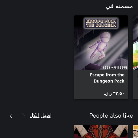
مضمنة في
Escape from the
Dungeon Pack
٣٢٫٥٠ ر.ق.‏
إظهار الكل
People also like