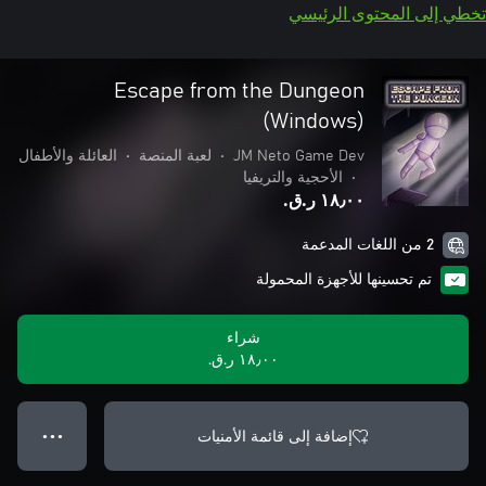
تخطي إلى المحتوى الرئيسي
Escape from the Dungeon
(Windows)
JM Neto Game Dev
•
لعبة المنصة
•
العائلة والأطفال
•
الأحجية والتريفيا
١٨٫٠٠ ر.ق.‏
2 من اللغات المدعمة
تم تحسينها للأجهزة المحمولة
شراء
١٨٫٠٠ ر.ق.‏
إضافة إلى قائمة الأمنيات
● ● ●