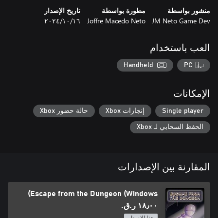
منشور بواسطة
مطورة بواسطة
تاريخ الإصدار
JM Neto Game Dev
Joffre Macedo Neto
١٦‏/١٠‏/٢٠٢٤
العب باستخدام
Handheld
PC
الإمكانات
Single player
إنجازات Xbox
حالة حضور Xbox
الحفظ السحابي لـ Xbox
المقارنة بين الإصدارات
Escape from the Dungeon (Windows)
١٨٫٠٠ ر.ق.‏