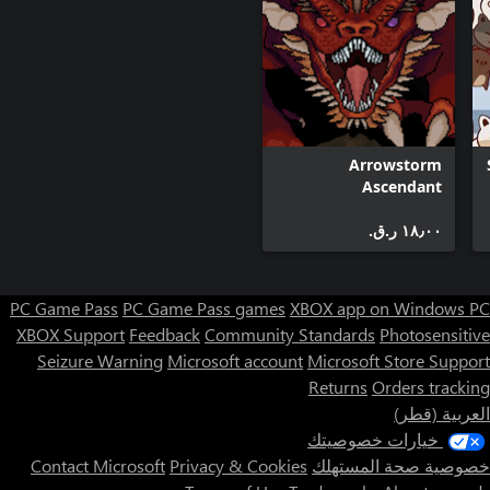
Arrowstorm
Ascendant
١٨٫٠٠ ر.ق.‏
PC Game Pass
PC Game Pass games
XBOX app on Windows PC
XBOX Support
Feedback
Community Standards
Photosensitive
Seizure Warning
Microsoft account
Microsoft Store Support
Returns
Orders tracking
العربية (قطر)
خيارات خصوصيتك
خصوصية صحة المستهلك
Privacy & Cookies
Contact Microsoft