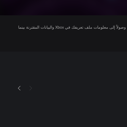
يتلقى ناشرو الألعاب التي تقوم بتشغيلها وصولاً إلى معلومات ملف تعريفك في Xbox والبيانات المقترنة بينما