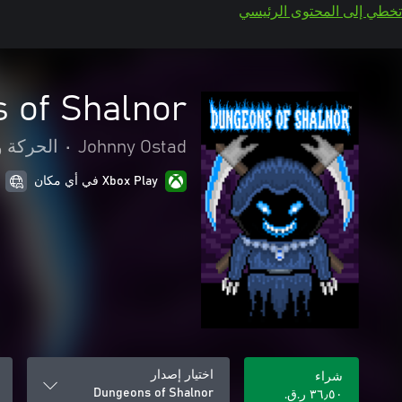
تخطي إلى المحتوى الرئيسي
 of Shalnor
Johnny Ostad
•
الحركة و
Xbox Play في أي مكان
اختيار إصدار
شراء
Dungeons of Shalnor
٣٦٫٥٠ ر.ق.‏