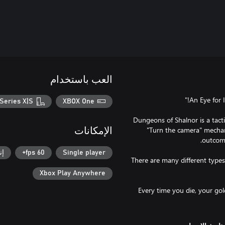
العب باستخدام
Series X|S
XBOX One
Dungeons of Shalnor is a tact
"Turn the camera" mechani
الإمكانات
Single player
60 fps+
إن
There are many different types
Xbox Play Anywhere
Every time you die, your go