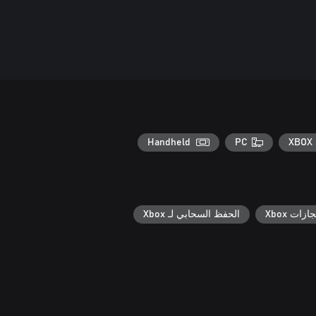
Handheld
PC
XBOX 
جازات Xbox
الحفظ السحابي لـ Xbox