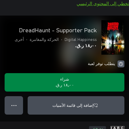
تخطي إلى المحتوى الرئيسي
DreadHaunt - Supporter Pack
Digital Happiness
•
الحركة والمغامرة
•
أخرى
١٨٫٠٠ ر.ق.‏
يتطلب توفر لعبة
شراء
١٨٫٠٠ ر.ق.‏
إضافة إلى قائمة الأمنيات
● ● ●