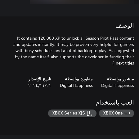
الوصف
It contains 120,000 XP to unlock all Season Pilot Pass content
and updates instantly. It may be proven very helpful for gamers
with busy schedules and a lot of backlog to play. As suggested
by the name itself, also supports the developer in funding their
next titles :)
منشور بواسطة
مطورة بواسطة
تاريخ الإصدار
Digital Happiness
Digital Happiness
٢١‏/١١‏/٢٠٢٤
العب باستخدام
XBOX Series X|S
XBOX One