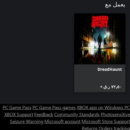
يعمل مع
DreadHaunt
٧٢٫٥٠ ر.ق.‏+
PC Game Pass
PC Game Pass games
XBOX app on Windows PC
XBOX Support
Feedback
Community Standards
Photosensitive
Seizure Warning
Microsoft account
Microsoft Store Support
Returns
Orders tracking