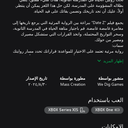
بظلاله المشؤومة على المدرسة. لكن حل هذا اللغز يمكن أن ينتظر.
يجمع فيلم "Date Z" ببراعة بين الرواية المرئية التي يرجع تاريخها إلى
مغامرة غامضة غامضة. قم باجتياز متاهة الحياة في المدرسة الثانوية،
وسحر التواريخ المحتملة، واتخذ القرارات التي ستشكل مصيرك
رواية مرئية تعتمد على الاختيار للمواعدة: قراراتك تحدد مسار روايتك
ونتيجة القصة. اربح القلوب، وتأمين هذا التاريخ الحاسم، وتأكد من
إظهار المزيد
نهايات متعددة: تؤدي المسارات التي تختارها إلى نتائج مختلفة، مما
منشور بواسطة
مطورة بواسطة
تاريخ الإصدار
مواعدة خمس شخصيات فريدة من نوعها: انطلق في مغامرة
We Dig Games
Mass Creation
٣٠‏/٨‏/٢٠٢٤
رومانسية في المدرسة الثانوية مع خمس فتيات متميزات، كل واحدة
لها شخصيتها الفردية وخلفيتها الدرامية وربما دورًا تلعبه في اللغز
العب باستخدام
استكشاف جداول زمنية متعددة: باستخدام جهاز غامض، يمكنك التنقل
عبر جداول زمنية مختلفة، والكشف عن سيناريوهات فريدة وتعميق
XBOX Series X|S
XBOX One
استكشاف الحرم الجامعي: اكتشف الأسرار داخل الهندسة المعمارية
المعقدة لمدرستك، وهي قاعدة جوية عسكرية سابقة. قد يكون مفتاح
الإمكانات