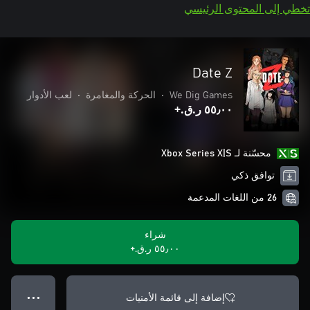
تخطي إلى المحتوى الرئيسي
Date Z
We Dig Games
•
الحركة والمغامرة
•
لعب الأدوار
٥٥٫٠٠ ر.ق.‏+
محسّنة لـ Xbox Series X|S
توافق ذكي
26 من اللغات المدعمة
شراء
٥٥٫٠٠ ر.ق.‏+
إضافة إلى قائمة الأمنيات
● ● ●