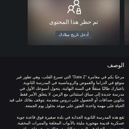
تم حظر هذا المحتوى
أدخل تاريخ ميلادك
الوصف
مرحبًا بكم في مغامرة "Date Z" التي تسرع القلب، وهي تطور غير
متوقع في الدراما والغموض والرومانسية في المدرسة الثانوية.
باعتبارك طالبًا منتقلًا في السنة النهائية، يتحول أسبوعك الأول في
مدرسة جديدة إلى سباق استثنائي مع الزمن. لا يتعلق الأمر فقط
بتكوين صداقات أو الحصول على دروس متقدمة. يتوقف بقائك على قيد
تقع هذه المدرسة الثانوية الجذابة في بلدة صغيرة فوق قاعدة جوية
عسكرية قديمة مهجورة مليئة بالأبواب المغلقة والممرات المخفية.
تحت روتين الحياة في المدرسة الثانوية، هناك شيء مقلق، يلقي