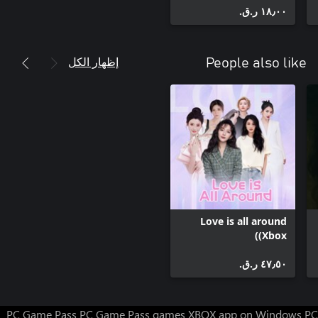
١٨٫٠٠ ر.ق.‏
إظهار الكل
People also like
Love is all around
(Xbox)
٤٧٫٥٠ ر.ق.‏
PC Game Pass
PC Game Pass games
XBOX app on Windows PC