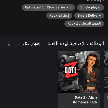
مرئيات جميلة على الطراز الهزلي: انغمس في عالم "Date Z" النابض
Optimized for Xbox Series X|S
Single player
بالحياة، والذي تم بعثه إلى الحياة من خلال مرئيات مذهلة مرسومة
Smart Delivery
إنجازات Xbox
الحفظ السحابي لـ Xbox
في "Date Z"، تصبح المهمة البسيطة المتمثلة في العثور على موعد
بحلول يوم الجمعة مسألة حياة أو موت. مع كل لحظة تمر، تواجهك
الساعة تدق.
إظهار الكل
الوظائف الإضافية لهذه اللعبة
Date Z - Alicia
Romance Pack