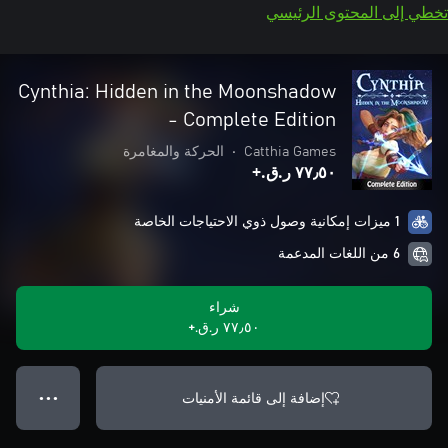
تخطي إلى المحتوى الرئيسي
Cynthia: Hidden in the Moonshadow
- Complete Edition
Catthia Games
•
الحركة والمغامرة
٧٧٫٥٠ ر.ق.‏+
1 ميزات إمكانية وصول ذوي الاحتياجات الخاصة
6 من اللغات المدعمة
شراء
٧٧٫٥٠ ر.ق.‏+
إضافة إلى قائمة الأمنيات
● ● ●