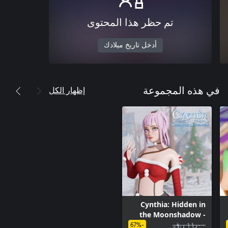
تم حظر هذا المحتوى
أدخل تاريخ ميلادك
إظهار الكل
في هذه المجموعة
Cynthia: Hidden in
the Moonshadow -
١١٫٠٠ ر.ق.‏
'Xmas' Costume
-67%