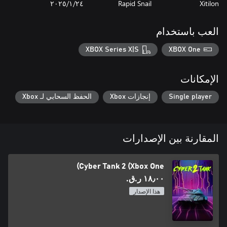
Xitilon
Rapid Snail
٢٤‏/١‏/٢٠٢٥
العب باستخدام
XBOX Series X|S
XBOX One
الإمكانات
Single player
إنجازات Xbox
الحفظ السحابي لـ Xbox
المقارنة بين الإصدارات
Cyber Tank 2 (Xbox One)
١٨٫٠٠ ر.ق.‏
هذا الإصدار