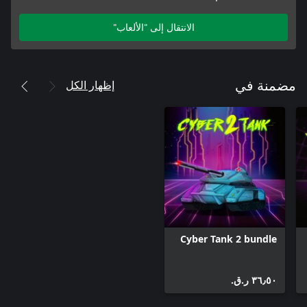
الانتقال إلى "الألعاب"
إظهار الكل
مضمنة في
Cyber Tank 2 bundle
٣٦٫٥٠ ر.ق.‏