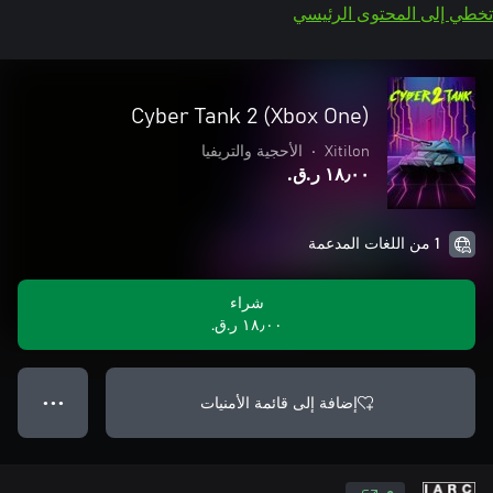
تخطي إلى المحتوى الرئيسي
Cyber Tank 2 (Xbox One)
Xitilon
•
الأحجية والتريفيا
١٨٫٠٠ ر.ق.‏
1 من اللغات المدعمة
شراء
١٨٫٠٠ ر.ق.‏
إضافة إلى قائمة الأمنيات
● ● ●