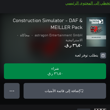
تخطي إلى المحتوى الرئيسي
Construction Simulator - DAF &
MEILLER Pack
astragon Entertainment GmbH
•
محاكاة
•
الاستراتيجية
٣٦٫٥٠ ر.ق.‏
يتطلب توفر لعبة
شراء
٣٦٫٥٠ ر.ق.‏
إضافة إلى قائمة الأمنيات
● ● ●