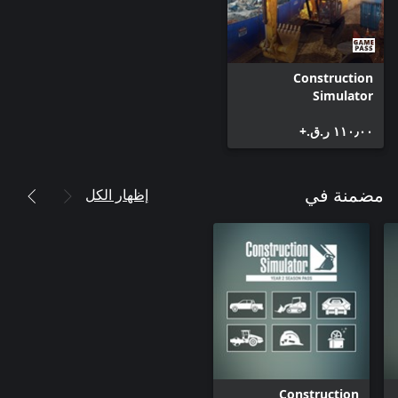
Construction
Simulator
١١٠٫٠٠ ر.ق.‏+
إظهار الكل
مضمنة في
Construction