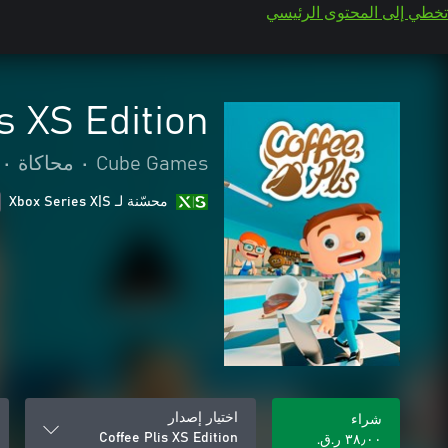
تخطي إلى المحتوى الرئيسي
s XS Edition
Cube Games
•
محاكاة
•
محسّنة لـ Xbox Series X|S
اختيار إصدار
شراء
Coffee Plis XS Edition
٣٨٫٠٠ ر.ق.‏