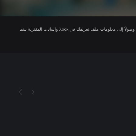
يتلقى ناشرو الألعاب التي تقوم بتشغيلها وصولاً إلى معلومات ملف تعريفك في Xbox والبيانات المقترنة بينما