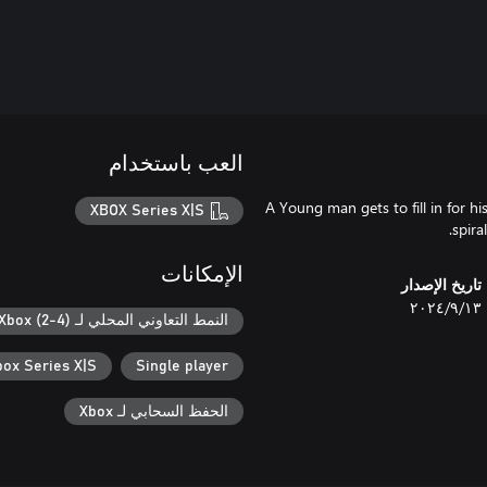
العب باستخدام
A Young man gets to fill in for his
XBOX Series X|S
spira
الإمكانات
تاريخ الإصدار
١٣‏/٩‏/٢٠٢٤
النمط التعاوني المحلي لـ Xbox (2-4)
box Series X|S
Single player
الحفظ السحابي لـ Xbox