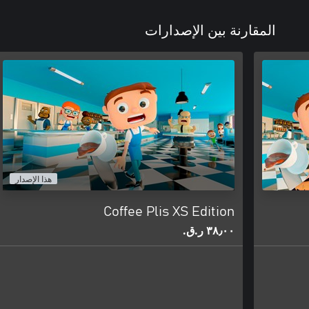
المقارنة بين الإصدارات
هذا الإصدار
Coffee Plis XS Edition
٣٨٫٠٠ ر.ق.‏