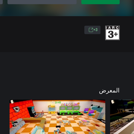
3+
المعرض