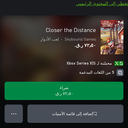
تخطي إلى المحتوى الرئيسي
Closer the Distance
Skybound Games
•
لعب الأدوار
٧٢٫٥٠ ر.ق.‏
محسّنة لـ Xbox Series X|S
5 من اللغات المدعمة
شراء
٧٢٫٥٠ ر.ق.‏
إضافة إلى قائمة الأمنيات
● ● ●