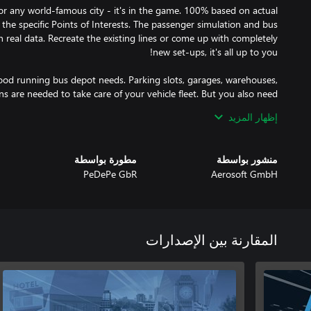
r any world-famous city - it's in the game. 100% based on actual
the specific Points of Interests. The passenger simulation and bus
n real data. Recreate the existing lines or come up with completely
good running bus depot needs. Parking slots, garages, warehouses,
 are needed to take care of your vehicle fleet. But you also need
إظهار المزيد
منشور بواسطة
مطورة بواسطة
PeDePe GbR
Aerosoft GmbH
المقارنة بين الإصدارات