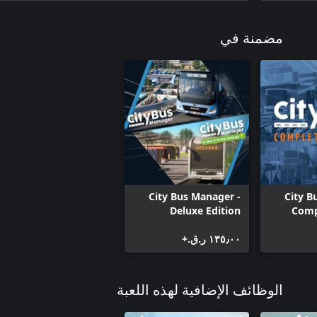
مضمنة في
City Bus Manager -
City B
Deluxe Edition
Comp
١٣٥٫٠٠ ر.ق.‏+
الوظائف الإضافية لهذه اللعبة