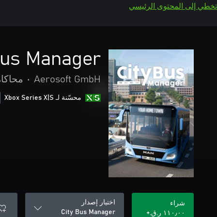
تخطي إلى المحتوى الرئيسي
Bus Manager
Aerosoft GmbH
•
محاكاة
محسّنة لـ Xbox Series X|S
اختيار إصدار
شراء
City Bus Manager
١١٠٫٠٠ ر.ق.‏+