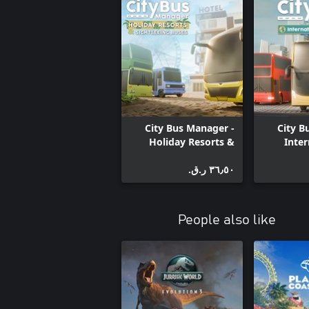
City Bus Manager -
City B
Holiday Resorts &
Inter
Sightseeing Buses
٣٦٫٥٠ ر.ق.‏
People also like