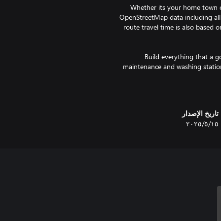
Whether its your home town o
OpenStreetMap data including all 
route travel time is also based o
Build everything that a 
maintenance and washing stations
تاريخ الإصدار
١٥‏/٥‏/٢٠٢٥