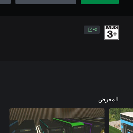
3+
المعرض