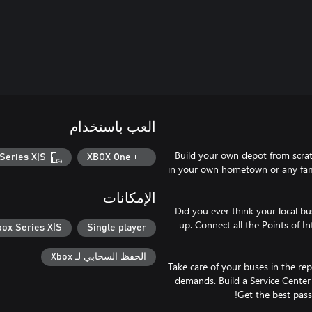
العب باستخدام
Build your own depot from scrat
Series X|S
XBOX One
in your own hometown or any famou
الإمكانات
Did you ever think your local bu
up. Connect all the Points of 
box Series X|S
Single player
الحفظ السحابي لـ Xbox
Take care of your buses in the re
demands. Build a Service Center 