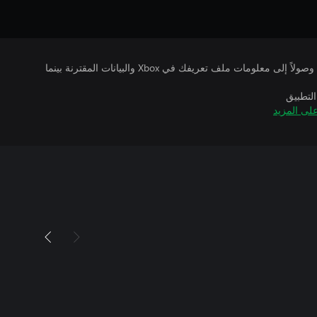
يتلقى ناشرو الألعاب التي تقوم بتشغيلها وصولاً إلى معلومات ملف تعريفك في Xbox والبيانات المقترنة بينما
التطبيق
لى المزيد