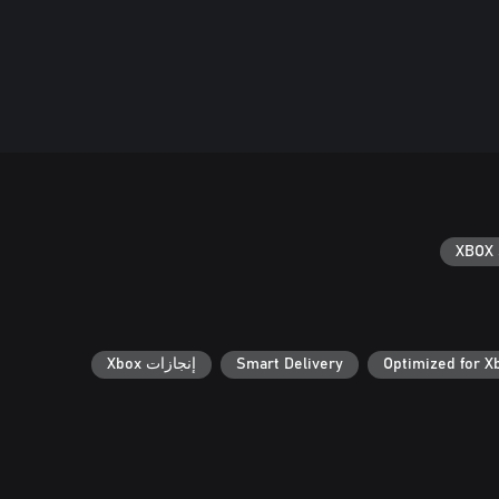
XBOX 
Optimized for X
Smart Delivery
إنجازات Xbox