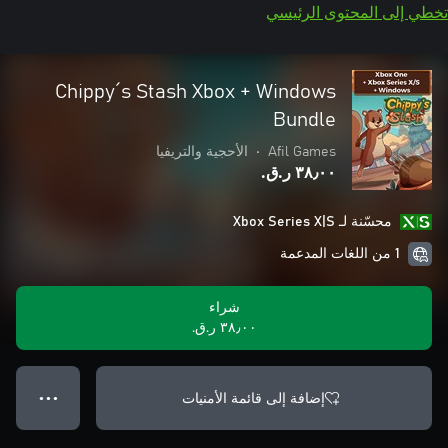
تخطي إلى المحتوى الرئيسي
Chippy´s Stash Xbox + Windows
Bundle
Afil Games
•
الأحجية والتريفيا
٣٨٫٠٠ ر.ق.‏
محسّنة لـ Xbox Series X|S
1 من اللغات المدعمة
شراء
٣٨٫٠٠ ر.ق.‏
إضافة إلى قائمة الأمنيات
● ● ●