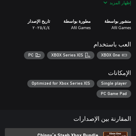
إظهار المزيد
The forest needs a master strategist—are you ready to help
Chippy prepare for winter? 🌰🐿️
منشور بواسطة
مطورة بواسطة
تاريخ الإصدار
Afil Games
Afil Games
٤‏/٤‏/٢٠٢٥
العب باستخدام
PC
XBOX Series X|S
XBOX One
الإمكانات
Optimized for Xbox Series X|S
Single player
PC Game Pad
المقارنة بين الإصدارات
Chippy´s Stash Xbox Bundle