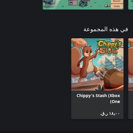
في هذه المجموعة
Chippy's Stash (Xbox
One)
١٨٫٠٠ ر.ق.‏