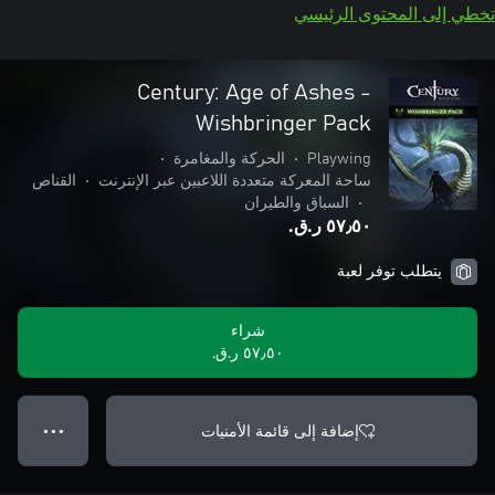
تخطي إلى المحتوى الرئيسي
Century: Age of Ashes -
Wishbringer Pack
Playwing
•
الحركة والمغامرة
•
ساحة المعركة متعددة اللاعبين عبر الإنترنت
•
القناص
•
السباق والطيران
٥٧٫٥٠ ر.ق.‏
يتطلب توفر لعبة
شراء
٥٧٫٥٠ ر.ق.‏
إضافة إلى قائمة الأمنيات
● ● ●