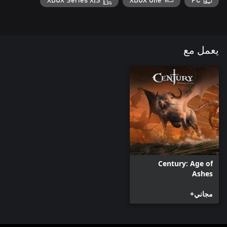
XBOX Series X|S
XBOX One
PC
يعمل مع
Century: Age of
Ashes
مجاني+