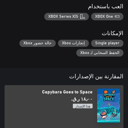
العب باستخدام
XBOX Series X|S
XBOX One
الإمكانات
Single player
إنجازات Xbox
حالة حضور Xbox
الحفظ السحابي لـ Xbox
المقارنة بين الإصدارات
Capybara Goes to Space
١٨٫٠٠ ر.ق.‏
هذا الإصدار