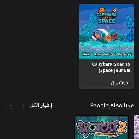
Capybara Goes To
Space (Bundle)
٤٣٫٥٠ ر.ق.‏
إظهار الكل
People also like