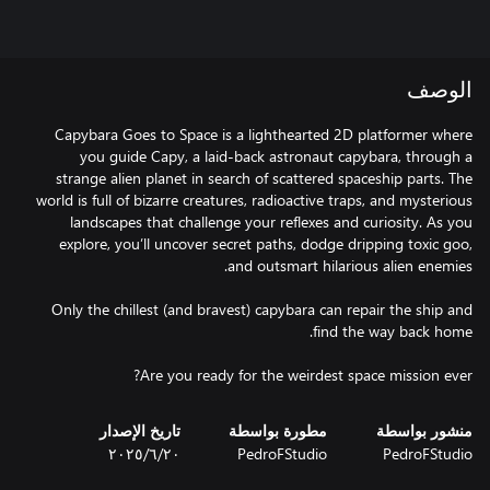
الوصف
Capybara Goes to Space is a lighthearted 2D platformer where
you guide Capy, a laid-back astronaut capybara, through a
strange alien planet in search of scattered spaceship parts. The
world is full of bizarre creatures, radioactive traps, and mysterious
landscapes that challenge your reflexes and curiosity. As you
explore, you’ll uncover secret paths, dodge dripping toxic goo,
Only the chillest (and bravest) capybara can repair the ship and
Are you ready for the weirdest space mission ever?
منشور بواسطة
مطورة بواسطة
تاريخ الإصدار
PedroFStudio
PedroFStudio
٢٠‏/٦‏/٢٠٢٥