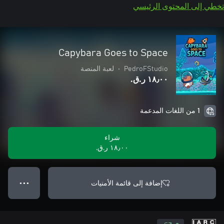
تخطي إلى المحتوى الرئيسي
Capybara Goes to Space
PedroFStudio
•
لعبة المنصة
١٨٫٠٠ ر.ق.‏
1 من اللغات المدعمة
شراء
١٨٫٠٠ ر.ق.‏
إضافة إلى قائمة الأمنيات
● ● ●