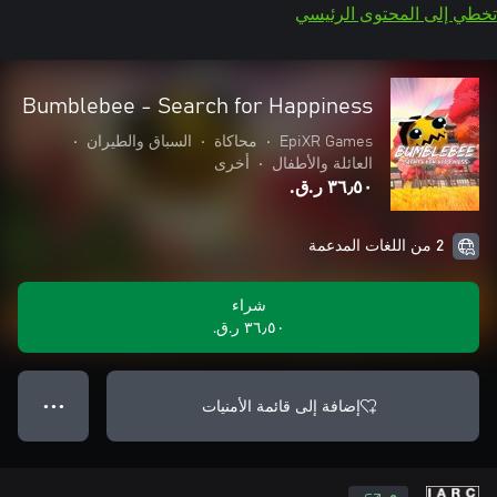
تخطي إلى المحتوى الرئيسي
Bumblebee - Search for Happiness
EpiXR Games
•
محاكاة
•
السباق والطيران
•
العائلة والأطفال
•
أخرى
٣٦٫٥٠ ر.ق.‏
2 من اللغات المدعمة
شراء
٣٦٫٥٠ ر.ق.‏
إضافة إلى قائمة الأمنيات
● ● ●