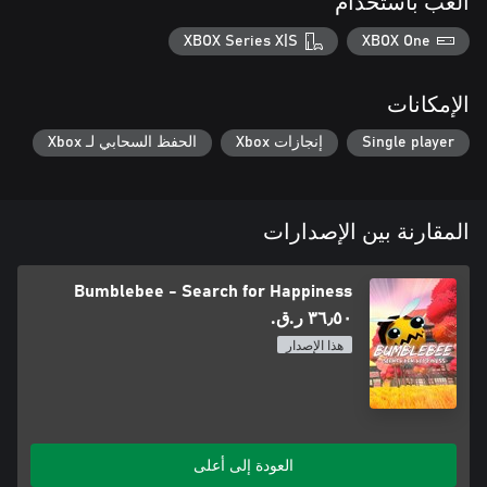
العب باستخدام
XBOX Series X|S
XBOX One
الإمكانات
Single player
إنجازات Xbox
الحفظ السحابي لـ Xbox
المقارنة بين الإصدارات
Bumblebee - Search for Happiness
٣٦٫٥٠ ر.ق.‏
هذا الإصدار
العودة إلى أعلى