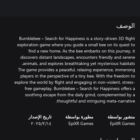
الوصف
Bumblebee – Search for Happiness is a story-driven 3D flight
exploration game where you guide a small bee on its quest to
find a new home. As the bee embarks on this journey, it
discovers distant landscapes, encounters friendly and serene
The game provides a peaceful, relaxing experience, immersing
players in the perspective of a tiny bee. With the freedom to
explore the world by flight and engaging in non-violent, stress-
free gameplay, Bumblebee – Search for Happiness offers a
soothing escape from the daily grind, complemented by a
thoughtful and intriguing meta-narrative.
منشور بواسطة
مطورة بواسطة
تاريخ الإصدار
EpiXR Games
EpiXR Games
١٤‏/٢‏/٢٠٢٥